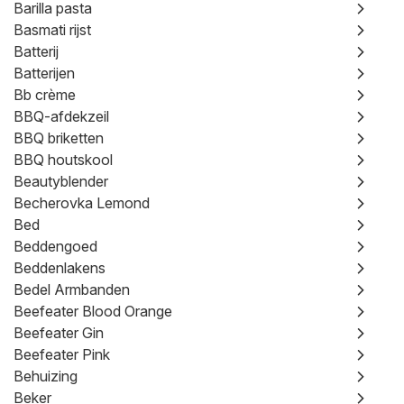
Barilla pasta
Basmati rijst
Batterij
Batterijen
Bb crème
BBQ-afdekzeil
BBQ briketten
BBQ houtskool
Beautyblender
Becherovka Lemond
Bed
Beddengoed
Beddenlakens
Bedel Armbanden
Beefeater Blood Orange
Beefeater Gin
Beefeater Pink
Behuizing
Beker