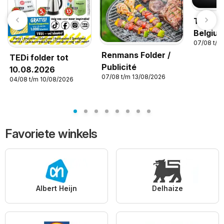
Temu ho
Belgiu
07/08 t/m
Renmans Folder /
TEDi folder tot
Publicité
10.08.2026
07/08 t/m 13/08/2026
04/08 t/m 10/08/2026
Favoriete winkels
Albert Heijn
Delhaize