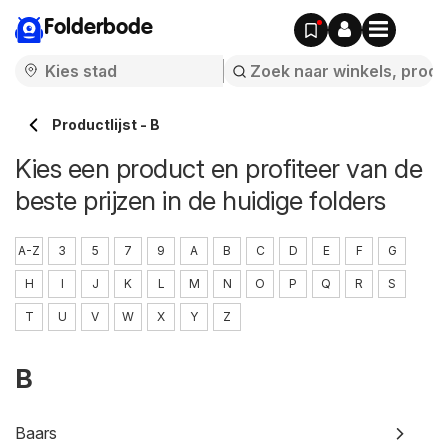
Folderbode
Productlijst - B
Kies een product en profiteer van de
beste prijzen in de huidige folders
A-Z
3
5
7
9
A
B
C
D
E
F
G
H
I
J
K
L
M
N
O
P
Q
R
S
T
U
V
W
X
Y
Z
B
Baars