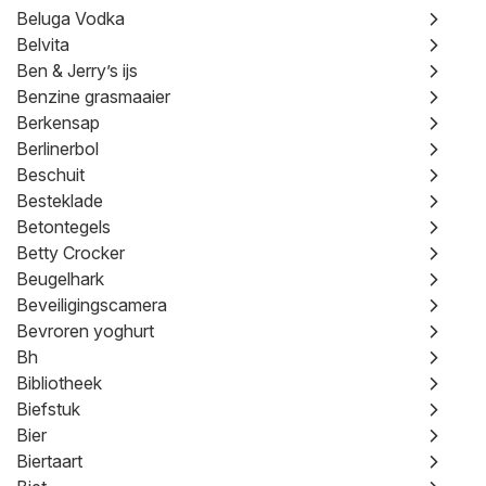
Beluga Vodka
Belvita
Ben & Jerry’s ijs
Benzine grasmaaier
Berkensap
Berlinerbol
Beschuit
Besteklade
Betontegels
Betty Crocker
Beugelhark
Beveiligingscamera
Bevroren yoghurt
Bh
Bibliotheek
Biefstuk
Bier
Biertaart