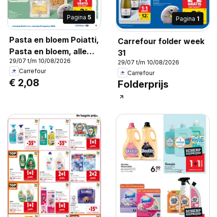
Pagina
5
Pagina
1
Pasta en bloem Poiatti,
Carrefour folder week
Pasta en bloem, alle
31
29/07 t/m 10/08/2026
soorten van 1 kg
29/07 t/m 10/08/2026
Carrefour
Carrefour
€ 2,08
Folderprijs