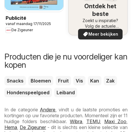
Ontdek het
beste
Publicité
Zoekt u inspiratie?
vanaf maandag 17/11/2025
Volg de actuele
De Zigeuner
aanbiedingen
Meer bekijken
Producten die je nu voordeliger kan
kopen
Snacks
Bloemen
Fruit
Vis
Kan
Zak
Hondenspeelgoed
Leiband
In de categorie
Andere
, vindt u de laatste promoties en
kortingen op uw favoriete producten. Momenteel zijn er 11
huidige folders beschikbaar.
Wibra
,
TEMU
,
Maxi Zoo
,
Hema
,
De Zigeuner
- dit is slechts een kleine selectie van