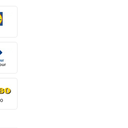
our
BO