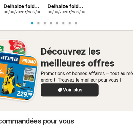
2026
Delhaize folder
Delhaize folder
06/08/2026 t/m 12/08/2026
06/08/2026 t/m 12/08/2026
week 32
semaine 32
Découvrez les
meilleures offres
Promotions et bonnes affaires – tout au m
endroit. Trouvez le meilleur pour vous !
Voir plus
ecommandées pour vous