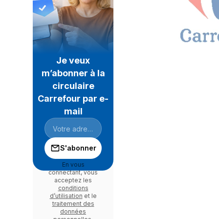
Je veux
m’abonner à la
circulaire
Carrefour par e-
mail
S'abonner
En vous
connectant, vous
acceptez les
conditions
d’utilisation
et le
traitement des
données