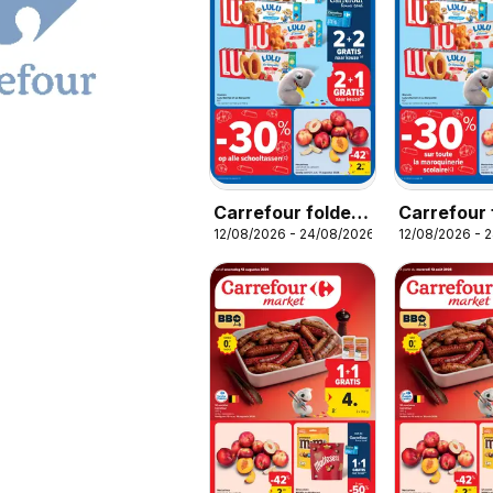
Carrefour folder
Carrefour 
12/08/2026 - 24/08/2026
12/08/2026 - 
week 33
semaine 3