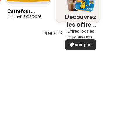
Carrefour
Découvrez
du jeudi 16/07/2026
Magazine Zomer
les offres
Offres locales
à
PUBLICITÉ
et promotions
proximité
spéciales.
Voir plus