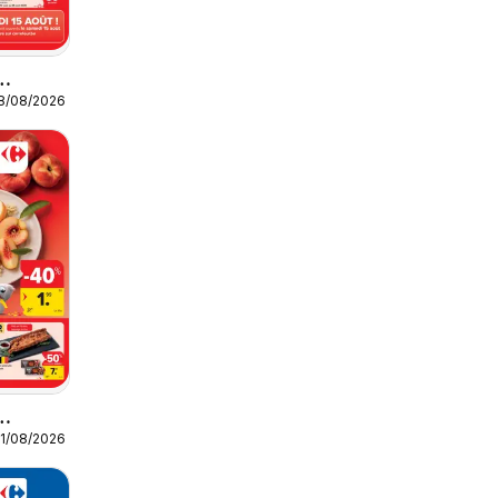
18/08/2026
Market
11/08/2026
Market