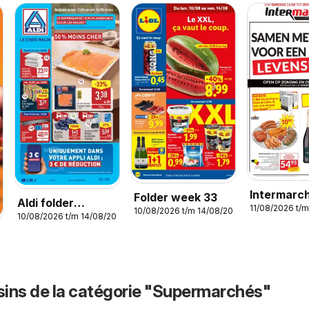
Intermarc
Folder week 33
Aldi folder
11/08/2026 t/
folder wee
10/08/2026 t/m 14/08/2026
10/08/2026 t/m 14/08/2026
semaine 33
026
ins de la catégorie "Supermarchés"