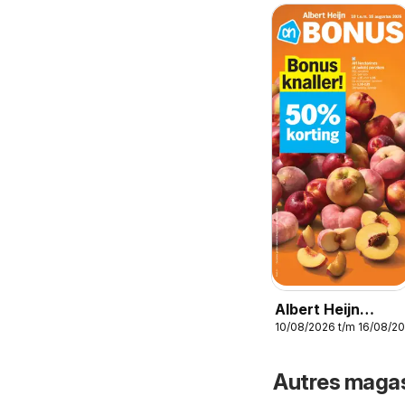
Albert Heijn
10/08/2026 t/m 16/08/2
Folder week / de
la semaine 33
Autres magas