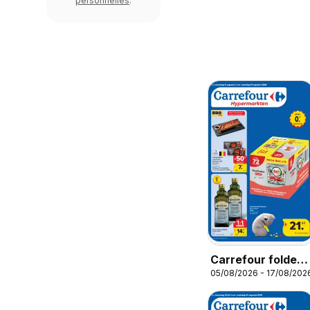
personnelles
.
Carrefour folder
05/08/2026 - 17/08/202
week 32