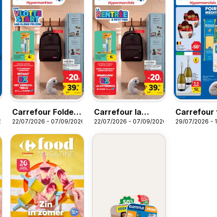
Carrefour Folder
Carrefour la
Carrefour 
6
22/07/2026 - 07/09/2026
22/07/2026 - 07/09/2026
29/07/2026 - 
Vlotte Start
Rentrée
semaine 3