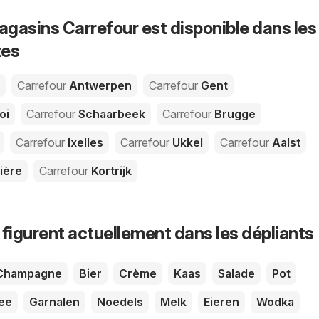
agasins Carrefour est disponible dans les
tes
Carrefour
Antwerpen
Carrefour
Gent
oi
Carrefour
Schaarbeek
Carrefour
Brugge
Carrefour
Ixelles
Carrefour
Ukkel
Carrefour
Aalst
ière
Carrefour
Kortrijk
 figurent actuellement dans les dépliants
Champagne
Bier
Crème
Kaas
Salade
Pot
ee
Garnalen
Noedels
Melk
Eieren
Wodka