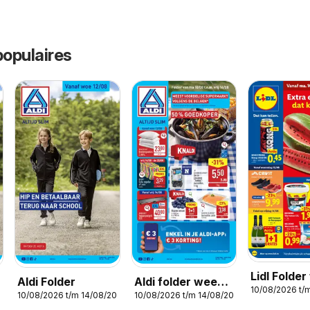
opulaires
Lidl Folde
Aldi Folder
Aldi folder week
10/08/2026 t/
33
026
10/08/2026 t/m 14/08/2026
10/08/2026 t/m 14/08/2026
33