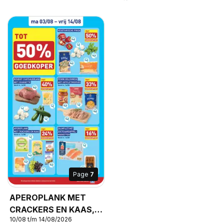
Page
7
APEROPLANK MET
CRACKERS EN KAAS,
10/08 t/m 14/08/2026
Aperoplank met