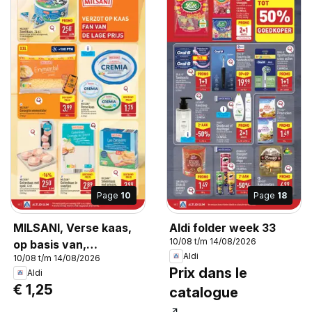
Page
10
Page
18
MILSANI, Verse kaas,
Aldi folder week 33
10/08 t/m 14/08/2026
op basis van,
Aldi
10/08 t/m 14/08/2026
gepasteuriseerde
Prix dans le
Aldi
melk,, verschillende
€ 1,25
catalogue
varianten, (6.25/kg)