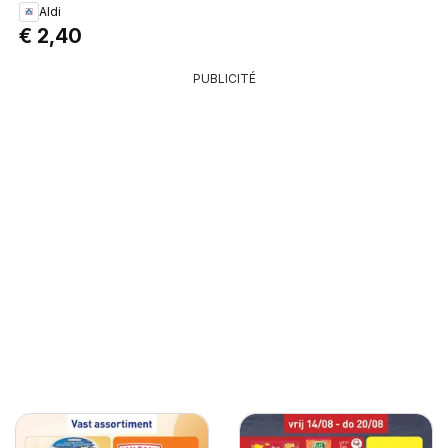
Aldi
crackers en kaas
€ 2,40
PUBLICITÉ