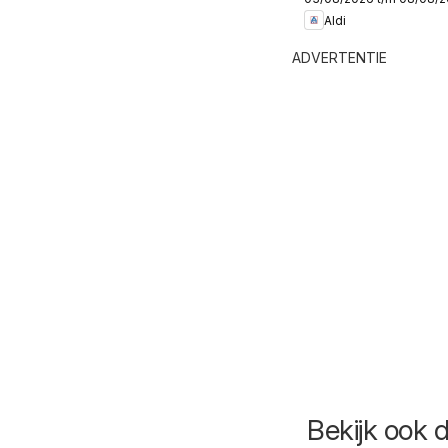
32
Aldi
ADVERTENTIE
Bekijk ook 