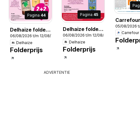
Pag
Pagina
45
Pagina
44
Carrefou
05/08/2026 t
folder we
Delhaize folder
Delhaize folder
Carrefour
06/08/2026 t/m 12/08/2026
2026
week 32
06/08/2026 t/m 12/08/2026
week 32
Folderpr
Delhaize
Delhaize
Folderprijs
Folderprijs
ADVERTENTIE