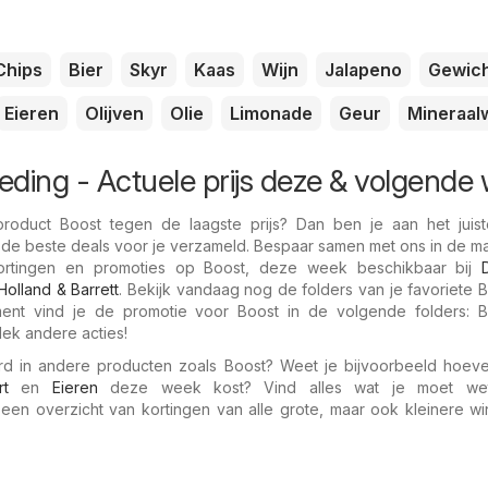
Chips
Bier
Skyr
Kaas
Wijn
Jalapeno
Gewic
Eieren
Olijven
Olie
Limonade
Geur
Mineraal
eding - Actuele prijs deze & volgende
oduct Boost tegen de laagste prijs? Dan ben je aan het juist
 de beste deals voor je verzameld. Bespaar samen met ons in de m
ortingen en promoties op Boost, deze week beschikbaar bij
Holland & Barrett
. Bekijk vandaag nog de folders van je favoriete 
ent vind je de promotie voor Boost in de volgende folders: B
ek andere acties!
rd in andere producten zoals Boost? Weet je bijvoorbeeld hoev
rt
en
Eieren
deze week kost? Vind alles wat je moet we
g een overzicht van kortingen van alle grote, maar ook kleinere w