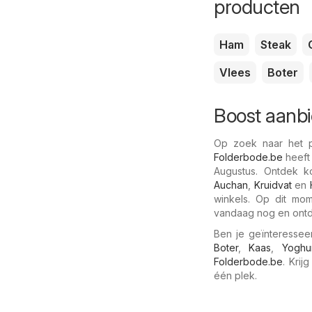
producten
Ham
Steak
Vlees
Boter
Boost aanbi
Op zoek naar het pr
Folderbode.be
heeft
Augustus. Ontdek k
Auchan
,
Kruidvat
en
winkels. Op dit mom
vandaag nog en ontd
Ben je geïnteressee
Boter
,
Kaas
,
Yoghu
Folderbode.be
. Krij
één plek.