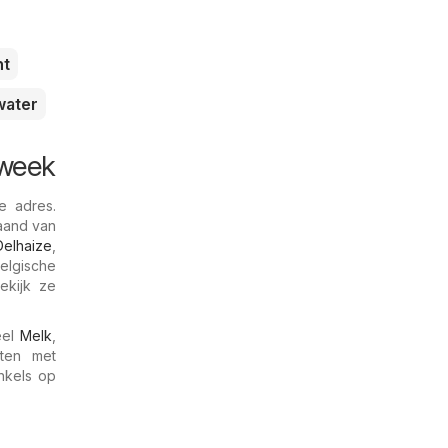
ht
water
 week
e adres.
aand van
Delhaize
,
Belgische
ekijk ze
eel
Melk
,
ten met
inkels op