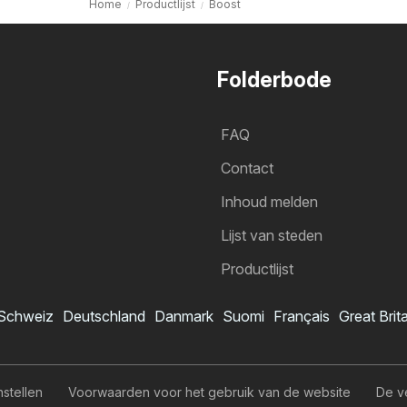
Home
Productlijst
Boost
Folderbode
FAQ
Contact
Inhoud melden
Lijst van steden
Productlijst
Schweiz
Deutschland
Danmark
Suomi
Français
Great Brit
nstellen
Voorwaarden voor het gebruik van de website
De v