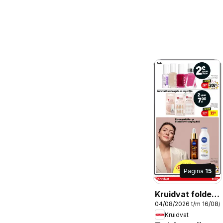
Pagina
15
Kruidvat folder
04/08/2026 t/m 16/08/
week 32
Kruidvat