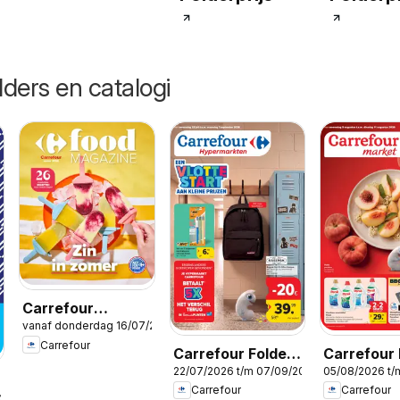
lders en catalogi
Carrefour
vanaf donderdag 16/07/2026
Magazine Zomer
Carrefour
Carrefour Folder
Carrefour 
22/07/2026 t/m 07/09/2026
05/08/2026 t/
Vlotte Start
Market
Carrefour
Carrefour
2026