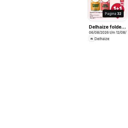
Pagina
32
Delhaize folder
06/08/2026 t/m 12/08/
week 32
Delhaize