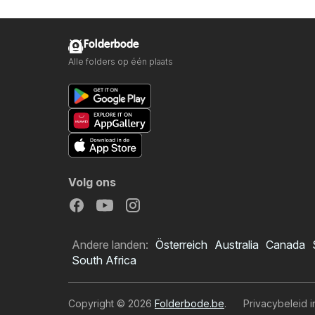
Folderbode
Alle folders op één plaats
Volg ons
Andere landen:
Österreich
Australia
Canada
South Africa
Copyright © 2026
Folderbode.be
.
Privacybeleid i