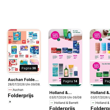
Pagina
36
Auchan Folder /
Pagina
14
Pa
28/07/2026 t/m 09/08/2026
Publicité
Auchan
Holland &
Holland &
Folderprijs
03/07/2026 t/m 09/08/2026
03/07/2026 
Barrett Folder /
Barrett Fo
2026
Holland & Barrett
Holland & 
Publicité
Publicité
Folderprijs
Folderpr