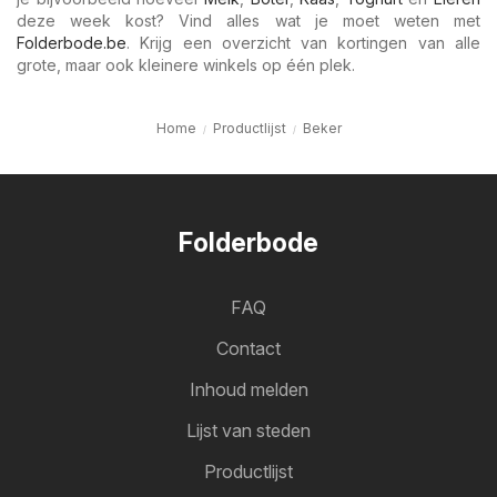
deze week kost? Vind alles wat je moet weten met
Folderbode.be
. Krijg een overzicht van kortingen van alle
grote, maar ook kleinere winkels op één plek.
Home
Productlijst
Beker
Folderbode
FAQ
Contact
Inhoud melden
Lijst van steden
Productlijst