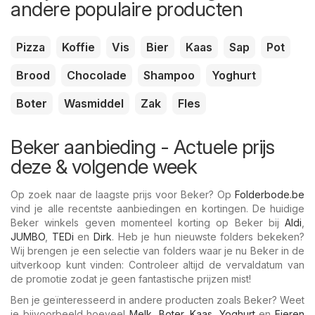
andere populaire producten
Pizza
Koffie
Vis
Bier
Kaas
Sap
Pot
Brood
Chocolade
Shampoo
Yoghurt
Boter
Wasmiddel
Zak
Fles
Beker aanbieding - Actuele prijs
deze & volgende week
Op zoek naar de laagste prijs voor Beker? Op
Folderbode.be
vind je alle recentste aanbiedingen en kortingen. De huidige
Beker winkels geven momenteel korting op Beker bij
Aldi
,
JUMBO
,
TEDi
en
Dirk
. Heb je hun nieuwste folders bekeken?
Wij brengen je een selectie van folders waar je nu Beker in de
uitverkoop kunt vinden: Controleer altijd de vervaldatum van
de promotie zodat je geen fantastische prijzen mist!
Ben je geïnteresseerd in andere producten zoals Beker? Weet
je bijvoorbeeld hoeveel
Melk
,
Boter
,
Kaas
,
Yoghurt
en
Eieren