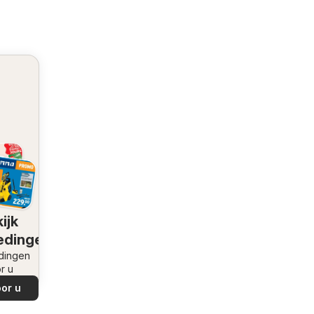
ijk
edingen
dingen
r u
or u