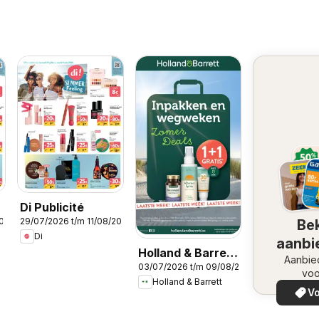
Di Publicité
2026
29/07/2026 t/m 11/08/2026
Bek
Di
aanbi
Holland & Barrett
Aanbie
03/07/2026 t/m 09/08/2026
Folder / Publicité
voo
Holland & Barrett
Vo