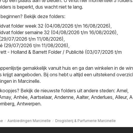
e op één plaats aan te bieden. U vindt hier momenteel 5 folders
lders is beperkt, dus wacht niet te lang.
 beginnen? Bekijk deze folders:
uidvat folder week 32 (04/08/2026 t/m 16/08/2026)
,
uidvat folder semaine 32 (04/08/2026 t/m 16/08/2026)
,
r (29/07/2026 t/m 11/08/2026)
,
cité (29/07/2026 t/m 11/08/2026)
,
ett - Holland & Barrett Folder / Publicité (03/07/2026 t/m
nlijstje gemakkelijk vanuit huis en ga dan winkelen in de win
s krijgt aangeboden. Bij ons hebt u altijd een uitstekend overzi
ingen in Marcinelle.
oopjes? Bekijk de nieuwste folders uit andere steden:
Amel
,
Amay
,
Anhée
,
Aartselaar
,
Andenne
,
Aalter
,
Anderlues
,
Alleur
,
A
emberg
,
Antwerpen
.
me
Aanbiedingen Marcinelle
Drogisterij & Parfumerie Marcinelle