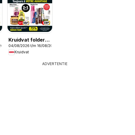
Kruidvat folder
2026
04/08/2026 t/m 16/08/2026
semaine 32
Kruidvat
ADVERTENTIE