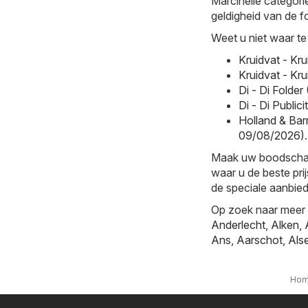
Marcinelle categori
geldigheid van de fo
Weet u niet waar te
Kruidvat - Kr
Kruidvat - Kr
Di - Di Folde
Di - Di Publi
Holland & Barr
09/08/2026)
.
Maak uw boodschappe
waar u de beste prij
de speciale aanbied
Op zoek naar meer k
Anderlecht
,
Alken
,
Ans
,
Aarschot
,
Als
Ho