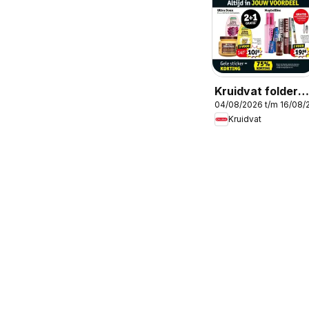
Kruidvat folder
04/08/2026 t/m 16/08/
week 32
Kruidvat