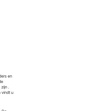
ders en
de
zijn .
 vindt u