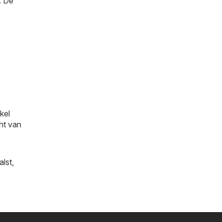
. De
kel
cht van
alst
,