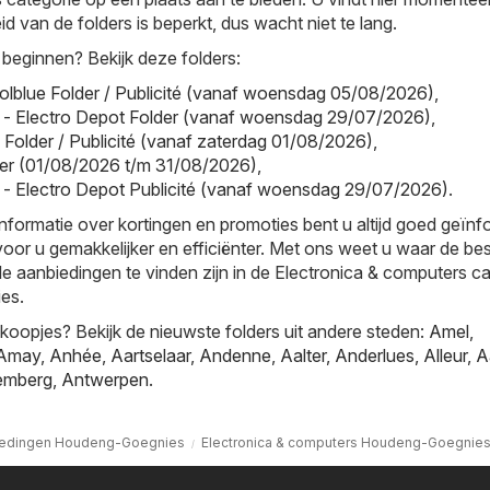
id van de folders is beperkt, dus wacht niet te lang.
 beginnen? Bekijk deze folders:
olblue Folder / Publicité (vanaf woensdag 05/08/2026)
,
 - Electro Depot Folder (vanaf woensdag 29/07/2026)
,
l Folder / Publicité (vanaf zaterdag 01/08/2026)
,
older (01/08/2026 t/m 31/08/2026)
,
 - Electro Depot Publicité (vanaf woensdag 29/07/2026)
.
informatie over kortingen en promoties bent u altijd goed geïn
oor u gemakkelijker en efficiënter. Met ons weet u waar de be
le aanbiedingen te vinden zijn in de Electronica & computers c
es.
oopjes? Bekijk de nieuwste folders uit andere steden:
Amel
,
Amay
,
Anhée
,
Aartselaar
,
Andenne
,
Aalter
,
Anderlues
,
Alleur
,
A
emberg
,
Antwerpen
.
iedingen Houdeng-Goegnies
Electronica & computers Houdeng-Goegnie