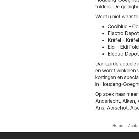
folders. De geldighe
Weet u niet waar te
Coolblue - Co
Electro Depot
Krëfel - Krëfe
Eldi - Eldi F
Electro Depot
Dankzij de actuele 
en wordt winkelen v
kortingen en specia
in Houdeng-Goegni
Op zoek naar meer k
Anderlecht
,
Alken
,
Ans
,
Aarschot
,
Als
Home
Aanb