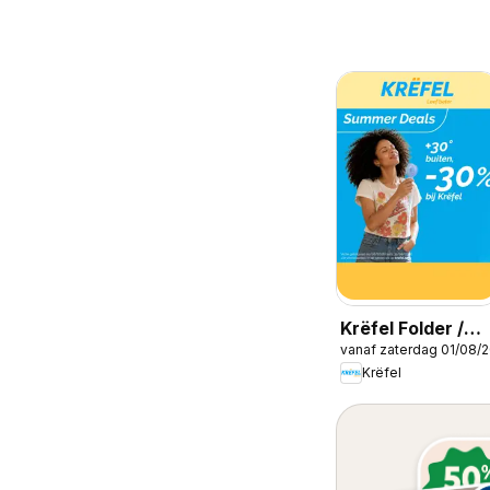
Krëfel Folder /
vanaf zaterdag 01/08/
Publicité
Krëfel