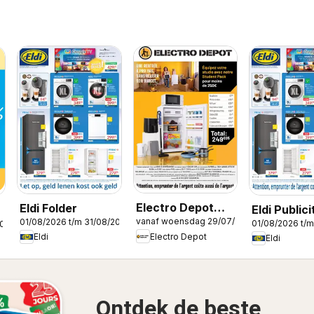
Electro Depot
Eldi Folder
Eldi Publici
vanaf woensdag 29/07/2026
01/08/2026 t/m 31/08/2026
Publicité
01/08/2026 t/m
2026
Electro Depot
Eldi
Eldi
Ontdek de beste