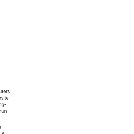
uters
site
ng-
 hun
s
 8