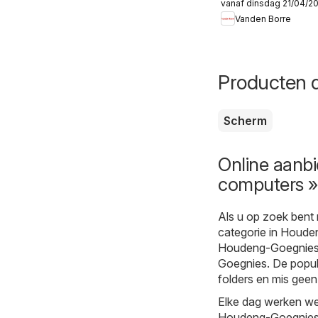
vanaf dinsdag 21/04/2
Folder
Vanden Borre
Producten d
Scherm
Online aanbi
computers »
Als u op zoek bent 
categorie in Houden
Houdeng-Goegnies 
Goegnies. De popula
folders en mis geen
Elke dag werken we 
Houdeng-Goegnies c