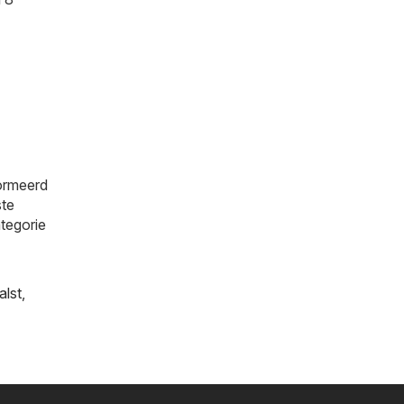
formeerd
ste
ategorie
alst
,
s