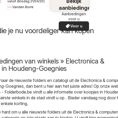
Bekijk
026
vanaf dinsdag 21/04/2026
Publicité
aanbiedingen
Vanden Borre
Aanbiedingen
voor u
Voor u
ie je nu voordeliger kan kopen
edingen van winkels » Electronica &
 in Houdeng-Goegnies
naar de nieuwste folders en catalogi uit de Electronica & comp
g-Goegnies, dan bent u hier aan het juiste adres! Op onze web
- Folderbode.be
vindt u alle informatie over koopjes in Houde
irste winkels in de stad vindt u op . Blader vandaag nog door
 enkele korting.
hard om u alle nieuwste folders uit de Electronica & computer
ategorie op één plaats aan te bieden. U vindt hier momenteel