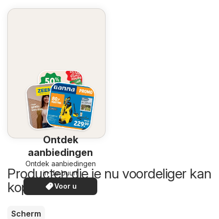
Ontdek
aanbiedingen
Ontdek aanbiedingen
Producten die je nu voordeliger kan
in de buurt
kopen
Voor u
Scherm