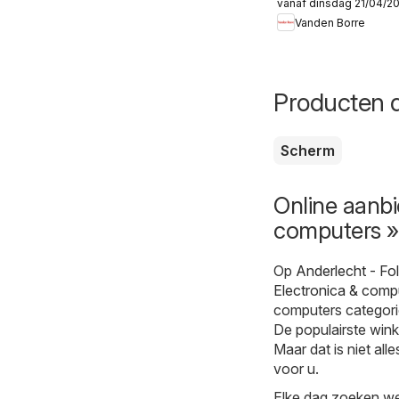
vanaf dinsdag 21/04/2
Folder
Vanden Borre
Producten d
Scherm
Online aanbi
computers »
Op
Anderlecht - Fo
Electronica & comp
computers categorie
De populairste wink
Maar dat is niet all
voor u.
Elke dag zoeken we