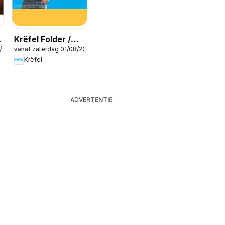
Krëfel Folder /
/2026
vanaf zaterdag 01/08/2026
Publicité
Krëfel
ADVERTENTIE