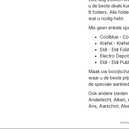
u de beste deals ku
8 folders. Alle fold
wat u nodig hebt.
Mis geen enkele spe
Coolblue - Co
Krëfel - Krëfe
Eldi - Eldi F
Electro Depot
Eldi - Eldi Pu
Maak uw boodschappe
waar u de beste prij
de speciale aanbied
Ook andere steden b
Anderlecht
,
Alken
,
Ans
,
Aarschot
,
Als
Hom