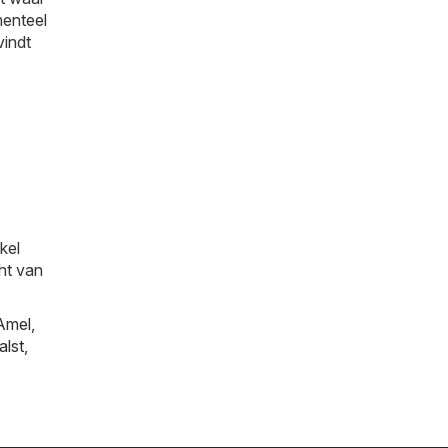
menteel
vindt
kel
cht van
Amel
,
alst
,