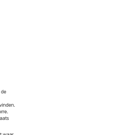
 de
vinden.
rre
.
laats
t waar