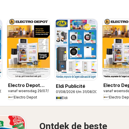
Electro Depot
Electro De
Eldi Publicité
vanaf woensdag 29/07/2026
vanaf woensda
2026
Folder
Publicité
01/08/2026 t/m 31/08/2026
Electro Depot
Electro Dep
Eldi
Ontdek de beste