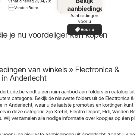
Bekijk
026
vanaf dinsdag 21/04/2026
Publicité
aanbiedingen
Vanden Borre
Aanbiedingen
voor u
Voor u
ie je nu voordeliger kan kopen
edingen van winkels » Electronica &
 in Anderlecht
lderbode.be
vindt u een ruim aanbod aan folders en catalogi uit
uters
categorie. Bekijk de nieuwste folders uit de Electronica &
 in Anderlecht, waar u de laatste promoties en kortingen kunt 
els in deze categorie zijn
Krëfel
,
Electro Depot
,
Eldi
,
Vanden Bo
es. Wij verzamelen alle nodige informatie over koopjes op één p
 voor u de nieuwste aanbiedingen uit Anderlecht, zodat u wee