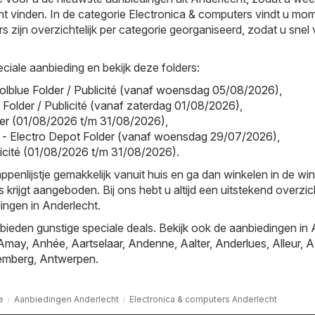
nt vinden. In de categorie Electronica & computers vindt u mo
ers zijn overzichtelijk per categorie georganiseerd, zodat u snel 
ciale aanbieding en bekijk deze folders:
olblue Folder / Publicité (vanaf woensdag 05/08/2026)
,
l Folder / Publicité (vanaf zaterdag 01/08/2026)
,
older (01/08/2026 t/m 31/08/2026)
,
 - Electro Depot Folder (vanaf woensdag 29/07/2026)
,
blicité (01/08/2026 t/m 31/08/2026)
.
nlijstje gemakkelijk vanuit huis en ga dan winkelen in de win
s krijgt aangeboden. Bij ons hebt u altijd een uitstekend overzi
ingen in Anderlecht.
ieden gunstige speciale deals. Bekijk ook de aanbiedingen in
Amay
,
Anhée
,
Aartselaar
,
Andenne
,
Aalter
,
Anderlues
,
Alleur
,
A
emberg
,
Antwerpen
.
e
Aanbiedingen Anderlecht
Electronica & computers Anderlecht