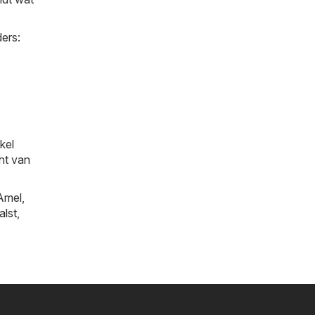
ers:
kel
cht van
Amel
,
alst
,