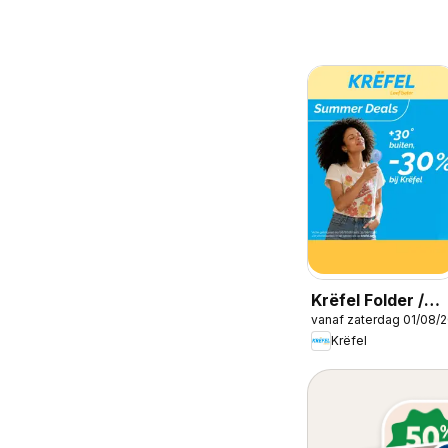
Krëfel Folder /
vanaf zaterdag 01/08/
Publicité
Krëfel