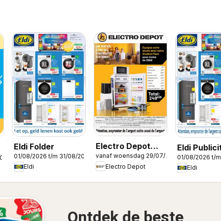
Electro Depot
Eldi Folder
Eldi Publici
vanaf woensdag 29/07/2026
01/08/2026 t/m 31/08/2026
Publicité
01/08/2026 t/m
2026
Electro Depot
Eldi
Eldi
Ontdek de beste