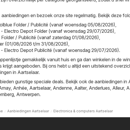
aanbiedingen en bezoek onze site regelmatig. Bekijk deze fold
olblue Folder / Publicité (vanaf woensdag 05/08/2026)
,
 - Electro Depot Folder (vanaf woensdag 29/07/2026)
,
l Folder / Publicité (vanaf zaterdag 01/08/2026)
,
older (01/08/2026 t/m 31/08/2026)
,
 - Electro Depot Publicité (vanaf woensdag 29/07/2026)
.
nlijstje gemakkelijk vanuit huis en ga dan winkelen in de win
s krijgt aangeboden. Bij ons hebt u altijd een uitstekend overzi
ingen in Aartselaar.
ieden gunstige speciale deals. Bekijk ook de aanbiedingen in
Amay
,
Anhée
,
Aartselaar
,
Andenne
,
Aalter
,
Anderlues
,
Alleur
,
A
emberg
,
Antwerpen
.
me
Aanbiedingen Aartselaar
Electronica & computers Aartselaar