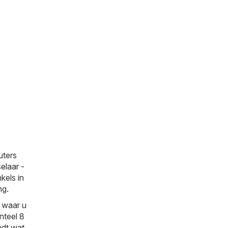
uters
elaar -
kels in
ng.
 waar u
nteel 8
indt wat