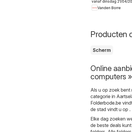
vanaf dinsdag 21/04/2
Folder
Vanden Borre
Producten d
Scherm
Online aanbi
computers » 
Als u op zoek bent 
categorie in Aartse
Folderbode.be
vindt
de stad vindt u op 
Elke dag zoeken we
de beste deals kunt
folders. Alle folder