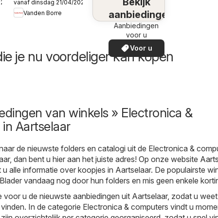
Bekijk
026
vanaf dinsdag 21/04/2026
Publicité
aanbiedingen
Vanden Borre
Aanbiedingen
voor u
Voor u
ie je nu voordeliger kan kopen
edingen van winkels » Electronica &
in Aartselaar
naar de nieuwste folders en catalogi uit de Electronica & comp
laar, dan bent u hier aan het juiste adres! Op onze website
Aarts
 u alle informatie over koopjes in Aartselaar. De populairste win
. Blader vandaag nog door hun folders en mis geen enkele korti
 voor u de nieuwste aanbiedingen uit Aartselaar, zodat u weet
 vinden. In de categorie Electronica & computers vindt u mome
s zijn overzichtelijk per categorie georganiseerd, zodat u snel v