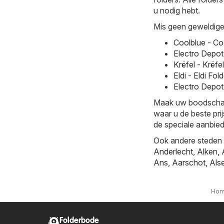
u nodig hebt.
Mis geen geweldige 
Coolblue - Co
Electro Depot
Krëfel - Krëfe
Eldi - Eldi F
Electro Depot
Maak uw boodschappe
waar u de beste prij
de speciale aanbied
Ook andere steden b
Anderlecht
,
Alken
,
Ans
,
Aarschot
,
Als
Ho
Folderbode