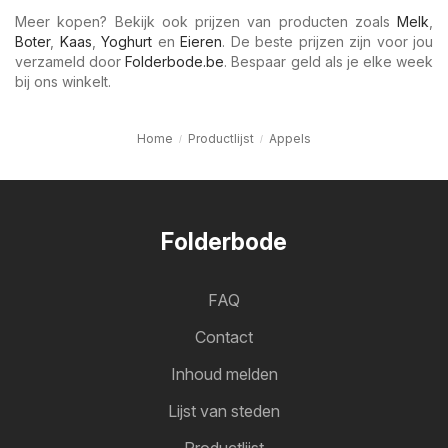
Meer kopen? Bekijk ook prijzen van producten zoals
Melk
,
Boter
,
Kaas
,
Yoghurt
en
Eieren
. De beste prijzen zijn voor jou
verzameld door
Folderbode.be
. Bespaar geld als je elke week
bij ons winkelt.
Home
Productlijst
Appels
Folderbode
FAQ
Contact
Inhoud melden
Lijst van steden