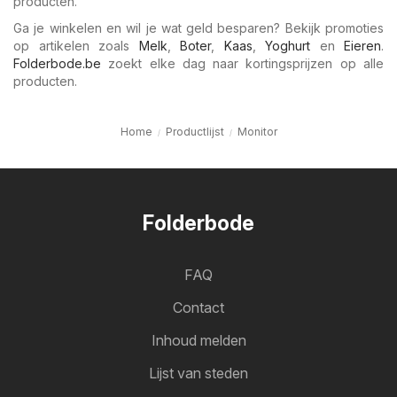
producten.
Ga je winkelen en wil je wat geld besparen? Bekijk promoties
op artikelen zoals
Melk
,
Boter
,
Kaas
,
Yoghurt
en
Eieren
.
Folderbode.be
zoekt elke dag naar kortingsprijzen op alle
producten.
Home
Productlijst
Monitor
Folderbode
FAQ
Contact
Inhoud melden
Lijst van steden