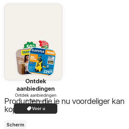
Ontdek
aanbiedingen
Ontdek aanbiedingen
Producten die je nu voordeliger kan
in de buurt
kopen
Voor u
Scherm