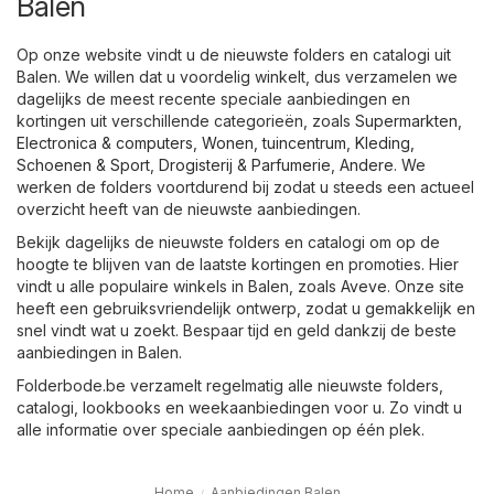
Balen
Op onze website vindt u de nieuwste folders en catalogi uit
Balen. We willen dat u voordelig winkelt, dus verzamelen we
dagelijks de meest recente speciale aanbiedingen en
kortingen uit verschillende categorieën, zoals
Supermarkten
,
Electronica & computers
,
Wonen, tuincentrum
,
Kleding,
Schoenen & Sport
,
Drogisterij & Parfumerie
,
Andere
. We
werken de folders voortdurend bij zodat u steeds een actueel
overzicht heeft van de nieuwste aanbiedingen.
Bekijk dagelijks de nieuwste folders en catalogi om op de
hoogte te blijven van de laatste kortingen en promoties. Hier
vindt u alle populaire winkels in Balen, zoals
Aveve
. Onze site
heeft een gebruiksvriendelijk ontwerp, zodat u gemakkelijk en
snel vindt wat u zoekt. Bespaar tijd en geld dankzij de beste
aanbiedingen in Balen.
Folderbode.be verzamelt regelmatig alle nieuwste folders,
catalogi, lookbooks en weekaanbiedingen voor u. Zo vindt u
alle informatie over speciale aanbiedingen op één plek.
Home
Aanbiedingen Balen