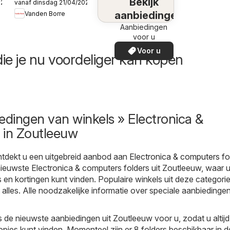
Bekijk
026
vanaf dinsdag 21/04/2026
Publicité
aanbiedingen
Vanden Borre
Aanbiedingen
voor u
Voor u
ie je nu voordeliger kan kopen
edingen van winkels » Electronica &
 in Zoutleeuw
tdekt u een uitgebreid aanbod aan
Electronica & computers
fo
 nieuwste Electronica & computers folders uit Zoutleeuw, waar 
en kortingen kunt vinden. Populaire winkels uit deze categorie 
 alles. Alle noodzakelijke informatie over speciale aanbiedingen
s de nieuwste aanbiedingen uit Zoutleeuw voor u, zodat u altij
pjes kunt vinden. Momenteel zijn er 8 folders beschikbaar in d