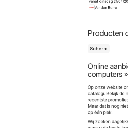
vanaf dinsdag 21/04/2
Folder
Vanden Borre
Producten d
Scherm
Online aanbi
computers »
Op onze website on
catalogi. Bekijk de
recentste promoties 
Maar dat is nog niet
op één plek.
Wij zoeken dagelijk
waar u de beste koo