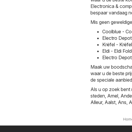
Electronica & comput
bespaar vandaag no
Mis geen geweldige 
Coolblue - Co
Electro Depot
Krëfel - Krëfe
Eldi - Eldi F
Electro Depot
Maak uw boodschappe
waar u de beste prij
de speciale aanbied
Als u op zoek bent 
steden,
Amel
,
Ande
Alleur
,
Aalst
,
Ans
,
A
Hom