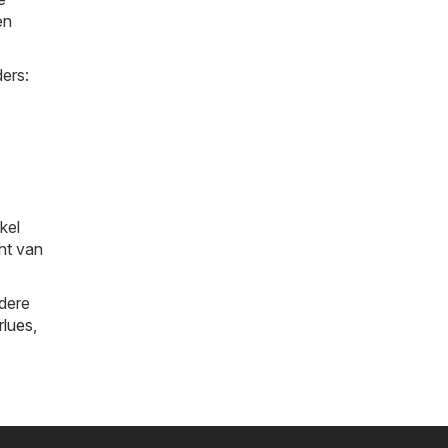
en
ers:
kel
cht van
ndere
rlues
,