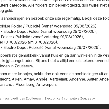
ers categorie. Alle folders zijn beperkt geldig, dus twijfel niet 
g geld.
aanbiedingen en bezoek onze site regelmatig. Bekijk deze fold
olblue Folder / Publicité (vanaf woensdag 05/08/2026)
,
 - Electro Depot Folder (vanaf woensdag 29/07/2026)
,
l Folder / Publicité (vanaf zaterdag 01/08/2026)
,
older (01/08/2026 t/m 31/08/2026)
,
 - Electro Depot Publicité (vanaf woensdag 29/07/2026)
.
nlijstje gemakkelijk vanuit huis en ga dan winkelen in de win
s krijgt aangeboden. Bij ons hebt u altijd een uitstekend overzi
ingen in Zoutleeuw.
naar meer koopjes, bekijk dan ook eens de aanbiedingen uit a
rlecht
,
Alken
,
Amay
,
Anhée
,
Aartselaar
,
Andenne
,
Aalter
,
Ande
arschot
,
Alsemberg
,
Antwerpen
.
e
Aanbiedingen Zoutleeuw
Electronica & computers Zoutleeuw