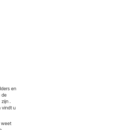
lders en
u de
zijn .
 vindt u
d weet
e