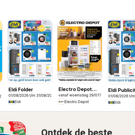
Electro Depot
Eldi Folder
Eldi Publici
vanaf woensdag 29/07/2026
01/08/2026 t/m 31/08/2026
Publicité
01/08/2026 t/m
2026
Electro Depot
Eldi
Eldi
Ontdek de beste