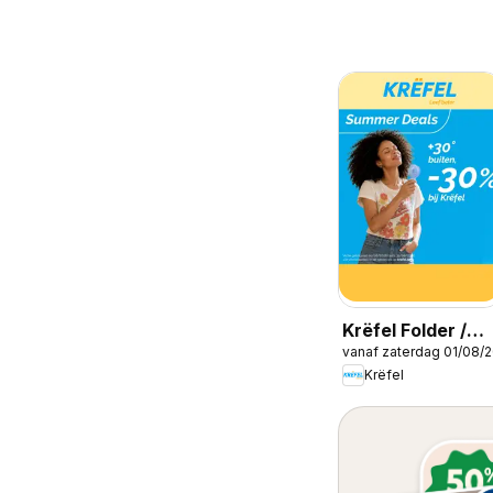
Krëfel Folder /
vanaf zaterdag 01/08/
Publicité
Krëfel