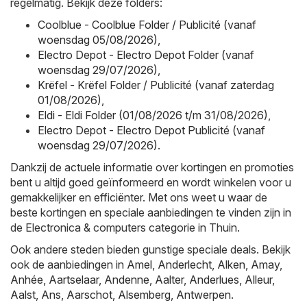
regelmatig. Bekijk deze folders:
Coolblue - Coolblue Folder / Publicité (vanaf
woensdag 05/08/2026)
,
Electro Depot - Electro Depot Folder (vanaf
woensdag 29/07/2026)
,
Krëfel - Krëfel Folder / Publicité (vanaf zaterdag
01/08/2026)
,
Eldi - Eldi Folder (01/08/2026 t/m 31/08/2026)
,
Electro Depot - Electro Depot Publicité (vanaf
woensdag 29/07/2026)
.
Dankzij de actuele informatie over kortingen en promoties
bent u altijd goed geïnformeerd en wordt winkelen voor u
gemakkelijker en efficiënter. Met ons weet u waar de
beste kortingen en speciale aanbiedingen te vinden zijn in
de Electronica & computers categorie in Thuin.
Ook andere steden bieden gunstige speciale deals. Bekijk
ook de aanbiedingen in
Amel
,
Anderlecht
,
Alken
,
Amay
,
Anhée
,
Aartselaar
,
Andenne
,
Aalter
,
Anderlues
,
Alleur
,
Aalst
,
Ans
,
Aarschot
,
Alsemberg
,
Antwerpen
.