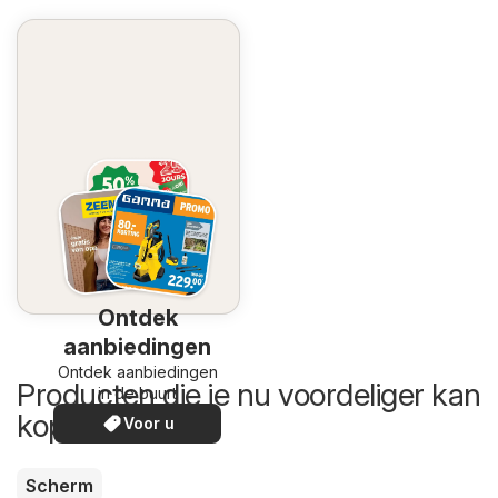
Ontdek
aanbiedingen
Ontdek aanbiedingen
Producten die je nu voordeliger kan
in de buurt
kopen
Voor u
Scherm