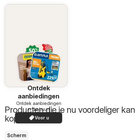
Ontdek
aanbiedingen
Ontdek aanbiedingen
Producten die je nu voordeliger kan
in de buurt
kopen
Voor u
Scherm