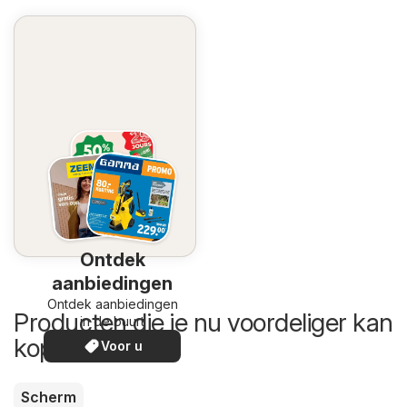
Ontdek
aanbiedingen
Ontdek aanbiedingen
Producten die je nu voordeliger kan
in de buurt
kopen
Voor u
Scherm