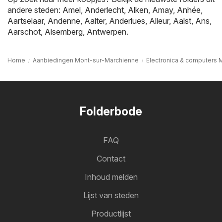
andere steden:
Amel
,
Anderlecht
,
Alken
,
Amay
,
Anhée
,
Aartselaar
,
Andenne
,
Aalter
,
Anderlues
,
Alleur
,
Aalst
,
Ans
,
Aarschot
,
Alsemberg
,
Antwerpen
.
Home
Aanbiedingen Mont-sur-Marchienne
Electronica & computers
Folderbode
FAQ
Contact
Inhoud melden
Lijst van steden
Productlijst