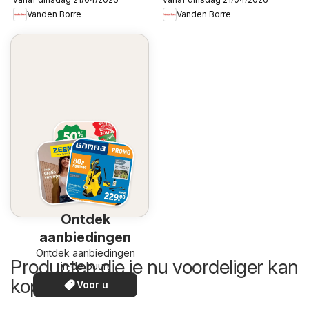
Vanden Borre
Vanden Borre
Ontdek
aanbiedingen
Ontdek aanbiedingen
Producten die je nu voordeliger kan
in de buurt
kopen
Voor u