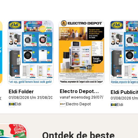
Electro Depot
Eldi Folder
Eldi Publici
vanaf woensdag 29/07/2026
01/08/2026 t/m 31/08/2026
Publicité
01/08/2026 t/m
2026
Electro Depot
Eldi
Eldi
Ontdek de beste