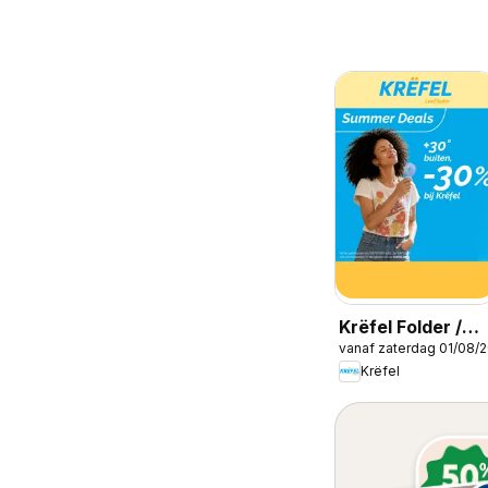
Krëfel Folder /
vanaf zaterdag 01/08/
Publicité
Krëfel