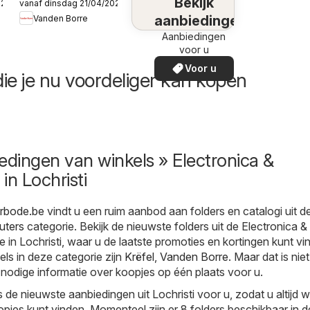
Bekijk
026
vanaf dinsdag 21/04/2026
Publicité
aanbiedingen
Vanden Borre
Aanbiedingen
voor u
Voor u
ie je nu voordeliger kan kopen
edingen van winkels » Electronica &
in Lochristi
erbode.be
vindt u een ruim aanbod aan folders en catalogi uit d
uters
categorie. Bekijk de nieuwste folders uit de Electronica &
 in Lochristi, waar u de laatste promoties en kortingen kunt vi
els in deze categorie zijn
Krëfel
,
Vanden Borre
. Maar dat is niet
 nodige informatie over koopjes op één plaats voor u.
 de nieuwste aanbiedingen uit Lochristi voor u, zodat u altijd 
pjes kunt vinden. Momenteel zijn er 8 folders beschikbaar in d