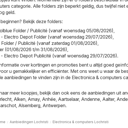
ers categorie. Alle folders zijn beperkt geldig, dus twijfel niet 
g geld.
 beginnen? Bekijk deze folders:
olblue Folder / Publicité (vanaf woensdag 05/08/2026)
,
 - Electro Depot Folder (vanaf woensdag 29/07/2026)
,
l Folder / Publicité (vanaf zaterdag 01/08/2026)
,
older (01/08/2026 t/m 31/08/2026)
,
 - Electro Depot Publicité (vanaf woensdag 29/07/2026)
.
informatie over kortingen en promoties bent u altijd goed geïn
oor u gemakkelijker en efficiënter. Met ons weet u waar de be
le aanbiedingen te vinden zijn in de Electronica & computers c
naar meer koopjes, bekijk dan ook eens de aanbiedingen uit a
rlecht
,
Alken
,
Amay
,
Anhée
,
Aartselaar
,
Andenne
,
Aalter
,
Ande
arschot
,
Alsemberg
,
Antwerpen
.
ome
Aanbiedingen Lochristi
Electronica & computers Lochristi