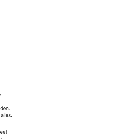
e
nden.
 alles.
weet
e