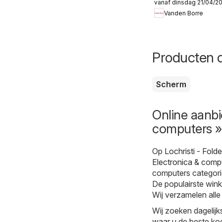
vanaf dinsdag 21/04/2
Folder
Vanden Borre
Producten d
Scherm
Online aanbi
computers » 
Op
Lochristi - Fold
Electronica & comp
computers categorie
De populairste wink
Wij verzamelen alle
Wij zoeken dagelijks
waar u de beste koo