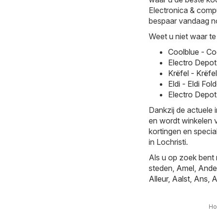
Electronica & comput
bespaar vandaag no
Weet u niet waar te
Coolblue - Co
Electro Depot
Krëfel - Krëfe
Eldi - Eldi F
Electro Depot
Dankzij de actuele 
en wordt winkelen v
kortingen en specia
in Lochristi.
Als u op zoek bent 
steden,
Amel
,
Ande
Alleur
,
Aalst
,
Ans
,
A
H