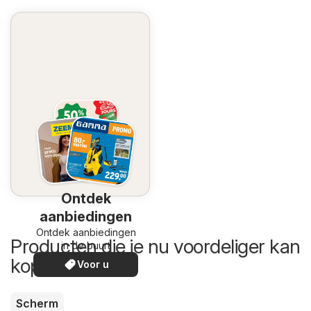
Ontdek
aanbiedingen
Ontdek aanbiedingen
Producten die je nu voordeliger kan
in de buurt
kopen
Voor u
Scherm