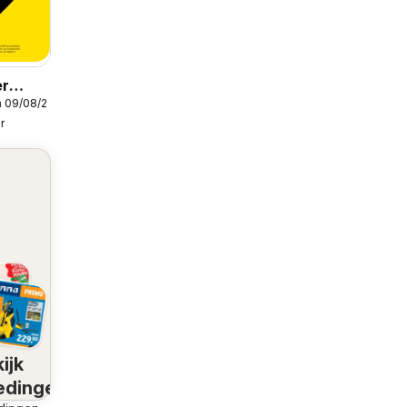
er
m 09/08/2026
blicité
r
ijk
edingen