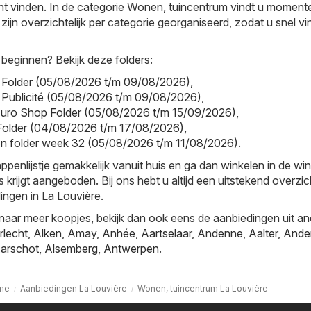
nt vinden. In de categorie Wonen, tuincentrum vindt u moment
s zijn overzichtelijk per categorie georganiseerd, zodat u snel v
 beginnen? Bekijk deze folders:
ic Folder (05/08/2026 t/m 09/08/2026)
,
ic Publicité (05/08/2026 t/m 09/08/2026)
,
Euro Shop Folder (05/08/2026 t/m 15/09/2026)
,
 Folder (04/08/2026 t/m 17/08/2026)
,
on folder week 32 (05/08/2026 t/m 11/08/2026)
.
nlijstje gemakkelijk vanuit huis en ga dan winkelen in de win
s krijgt aangeboden. Bij ons hebt u altijd een uitstekend overzi
ingen in La Louvière.
naar meer koopjes, bekijk dan ook eens de aanbiedingen uit a
rlecht
,
Alken
,
Amay
,
Anhée
,
Aartselaar
,
Andenne
,
Aalter
,
Ande
arschot
,
Alsemberg
,
Antwerpen
.
me
Aanbiedingen La Louvière
Wonen, tuincentrum La Louvière