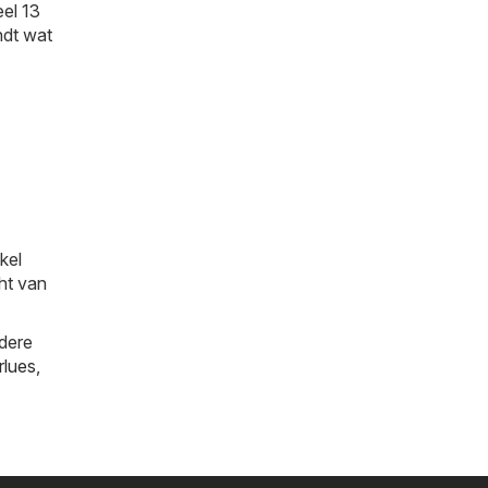
eel 13
indt wat
kel
cht van
ndere
rlues
,