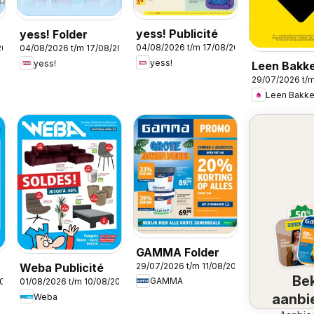
yess! Publicité
yess! Folder
04/08/2026 t/m 17/08/2026
2026
04/08/2026 t/m 17/08/2026
yess!
yess!
Leen Bakk
29/07/2026 t/
Folder / Pu
Leen Bakke
GAMMA Folder
29/07/2026 t/m 11/08/2026
Weba Publicité
Bek
GAMMA
2026
01/08/2026 t/m 10/08/2026
aanbi
Weba