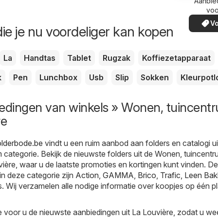
Aanbie
voo
Vo
ie je nu voordeliger kan kopen
La
Handtas
Tablet
Rugzak
Koffiezetapparaat
k
Pen
Lunchbox
Usb
Slip
Sokken
Kleurpot
iedingen van winkels » Wonen, tuincent
re
olderbode.be
vindt u een ruim aanbod aan folders en catalogi ui
m
categorie. Bekijk de nieuwste folders uit de Wonen, tuincent
vière, waar u de laatste promoties en kortingen kunt vinden. De
in deze categorie zijn
Action
,
GAMMA
,
Brico
,
Trafic
,
Leen Bak
es. Wij verzamelen alle nodige informatie over koopjes op één p
 voor u de nieuwste aanbiedingen uit La Louvière, zodat u we