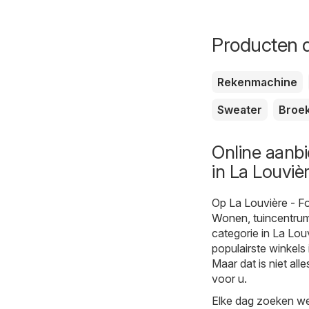
Producten d
Rekenmachine
Sweater
Broe
Online aanb
in La Louviè
Op
La Louvière - F
Wonen, tuincentru
categorie in La Lou
populairste winkels 
Maar dat is niet all
voor u.
Elke dag zoeken we