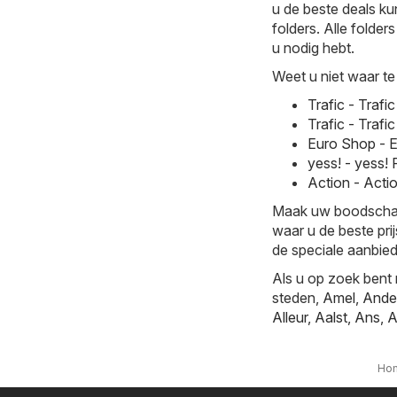
u de beste deals ku
folders. Alle folder
u nodig hebt.
Weet u niet waar te
Trafic - Traf
Trafic - Traf
Euro Shop - 
yess! - yess!
Action - Acti
Maak uw boodschappe
waar u de beste prij
de speciale aanbied
Als u op zoek bent 
steden,
Amel
,
Ande
Alleur
,
Aalst
,
Ans
,
A
Ho