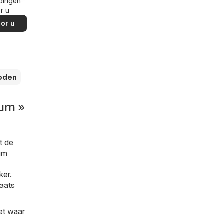
dingen
r u
or u
loden
rum »
t de
rum
ker
.
laats
et waar