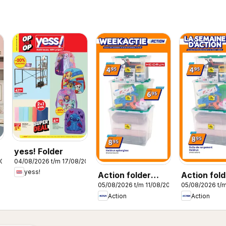
yess! Folder
2026
04/08/2026 t/m 17/08/2026
yess!
Action folder
Action fold
05/08/2026 t/m 11/08/2026
05/08/2026 t/m
week 32
semaine 3
Action
Action