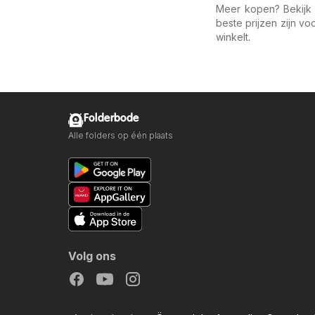
Meer kopen? Bekijk 
beste prijzen zijn v
winkelt.
Folderbode
Alle folders op één plaats
Volg ons