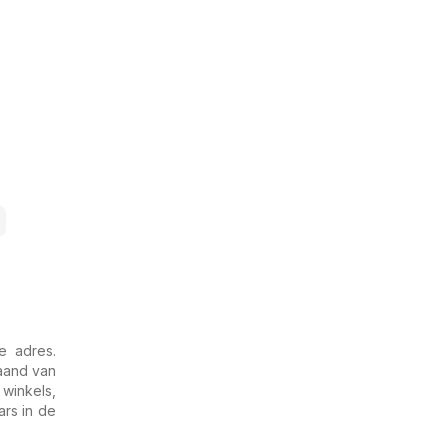
e adres.
aand van
 winkels,
ars in de