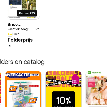
Pagina
275
Brico
026
vanaf dinsdag 10/03/2026
Tuincatalogus
Brico
Folderprijs
lders en catalogi