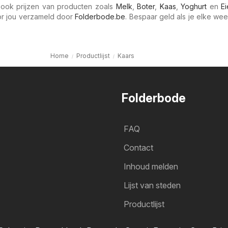
ook prijzen van producten zoals
Melk
,
Boter
,
Kaas
,
Yoghurt
en
E
oor jou verzameld door
Folderbode.be
. Bespaar geld als je elke wee
Home
Productlijst
Kaars
Folderbode
FAQ
Contact
Inhoud melden
Lijst van steden
Productlijst