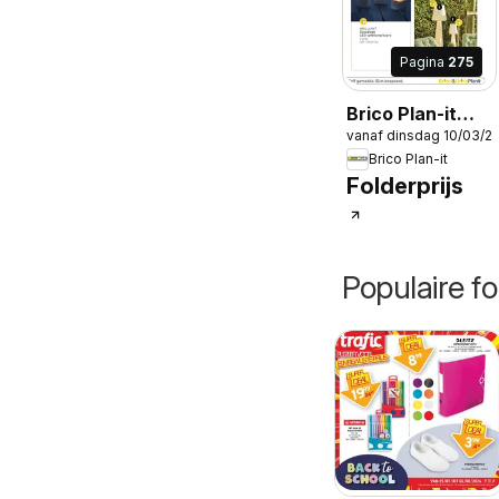
Pagina
275
Brico Plan-it
vanaf dinsdag 10/03/2
Tuincatalogus
Brico Plan-it
Folderprijs
Populaire fo