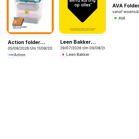
AVA Folder
2026
vanaf woensd
Publicité
AVA
Leen Bakker
Action folder
29/07/2026 t/m 09/08/2026
05/08/2026 t/m 11/08/2026
Folder / Publicité
week 32
Leen Bakker
Action