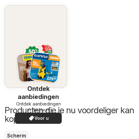
Ontdek
aanbiedingen
Ontdek aanbiedingen
Producten die je nu voordeliger kan
in de buurt
kopen
Voor u
Scherm