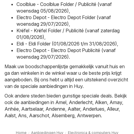
Coolblue - Coolblue Folder / Publicité (vanaf
woensdag 05/08/2026)
,
Electro Depot - Electro Depot Folder (vanaf
woensdag 29/07/2026)
,
Krëfel - Krëfel Folder / Publicité (vanaf zaterdag
01/08/2026)
,
Eldi - Eldi Folder (01/08/2026 t/m 31/08/2026)
,
Electro Depot - Electro Depot Publicité (vanaf
woensdag 29/07/2026)
.
Maak uw boodschappenlijstje gemakkelijk vanuit huis en
ga dan winkelen in de winkel waar u de beste prijs krijgt
aangeboden. Bij ons hebt u altijd een uitstekend overzicht
van de speciale aanbiedingen in Huy.
Ook andere steden bieden gunstige speciale deals. Bekijk
ook de aanbiedingen in
Amel
,
Anderlecht
,
Alken
,
Amay
,
Anhée
,
Aartselaar
,
Andenne
,
Aalter
,
Anderlues
,
Alleur
,
Aalst
,
Ans
,
Aarschot
,
Alsemberg
,
Antwerpen
.
Home
Aanbiedingen Huy
Electronica & computers Huy