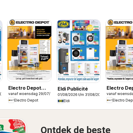
Electro Depot
Electro De
Eldi Publicité
vanaf woensdag 29/07/2026
vanaf woensda
2026
Folder
Publicité
01/08/2026 t/m 31/08/2026
Electro Depot
Electro Dep
Eldi
Ontdek de beste