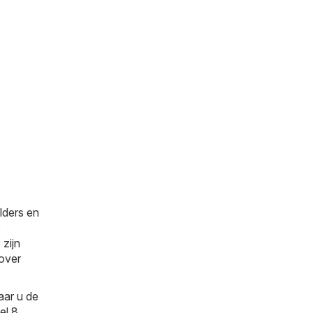
lders en
e
 zijn
 over
aar u de
el 8