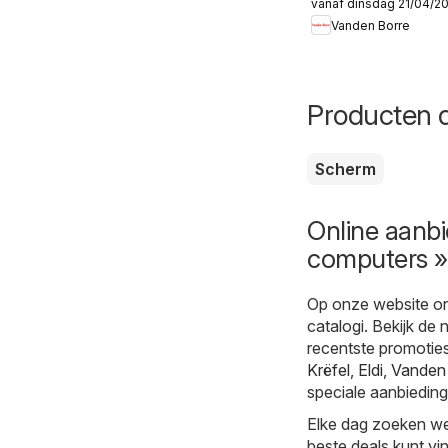
vanaf dinsdag 21/04/2
Folder
Vanden Borre
Producten d
Scherm
Online aanbi
computers » 
Op onze website on
catalogi. Bekijk de
recentste promoties
Krëfel
,
Eldi
,
Vanden
speciale aanbieding
Elke dag zoeken we
beste deals kunt vi