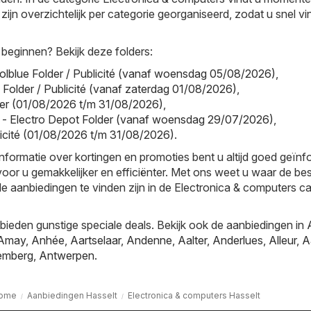
s zijn overzichtelijk per categorie georganiseerd, zodat u snel v
 beginnen? Bekijk deze folders:
olblue Folder / Publicité (vanaf woensdag 05/08/2026)
,
l Folder / Publicité (vanaf zaterdag 01/08/2026)
,
older (01/08/2026 t/m 31/08/2026)
,
 - Electro Depot Folder (vanaf woensdag 29/07/2026)
,
blicité (01/08/2026 t/m 31/08/2026)
.
informatie over kortingen en promoties bent u altijd goed geïn
oor u gemakkelijker en efficiënter. Met ons weet u waar de be
le aanbiedingen te vinden zijn in de Electronica & computers c
ieden gunstige speciale deals. Bekijk ook de aanbiedingen in
Amay
,
Anhée
,
Aartselaar
,
Andenne
,
Aalter
,
Anderlues
,
Alleur
,
A
emberg
,
Antwerpen
.
ome
Aanbiedingen Hasselt
Electronica & computers Hasselt