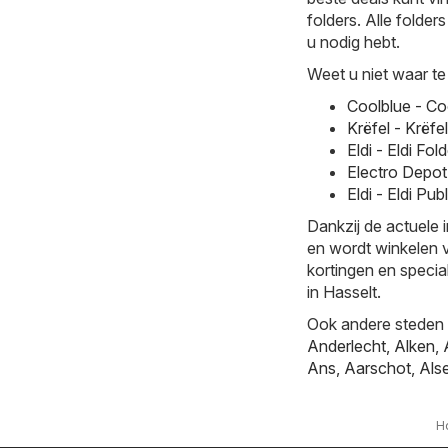
folders. Alle folder
u nodig hebt.
Weet u niet waar te
Coolblue - Co
Krëfel - Krëfe
Eldi - Eldi F
Electro Depot
Eldi - Eldi Pu
Dankzij de actuele 
en wordt winkelen v
kortingen en specia
in Hasselt.
Ook andere steden b
Anderlecht
,
Alken
,
Ans
,
Aarschot
,
Als
H