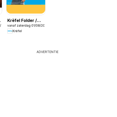
Krëfel Folder /
/2026
vanaf zaterdag 01/08/2026
Publicité
Krëfel
ADVERTENTIE