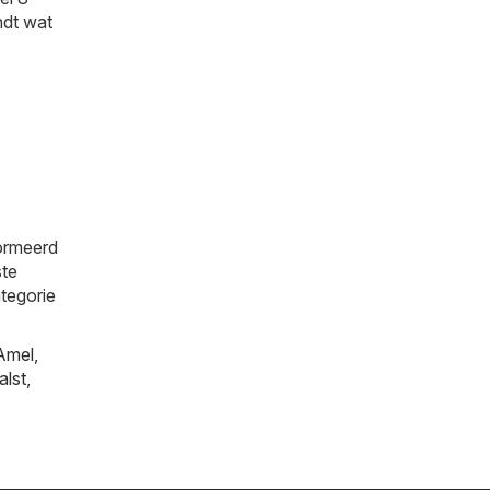
indt wat
formeerd
ste
ategorie
Amel
,
alst
,