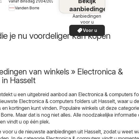
Bekijk
026
vanaf dinsdag 21/04/2026
Publicité
aanbiedingen
Vanden Borre
Aanbiedingen
voor u
Voor u
ie je nu voordeliger kan kopen
edingen van winkels » Electronica &
in Hasselt
tdekt u een uitgebreid aanbod aan
Electronica & computers
fo
 nieuwste Electronica & computers folders uit Hasselt, waar u d
 en kortingen kunt vinden. Populaire winkels uit deze categorie
 Borre
. Maar dat is nog niet alles. Alle noodzakelijke informatie
en vindt u op één plek.
 voor u de nieuwste aanbiedingen uit Hasselt, zodat u weet w
nden. In de categorie Electronica & computers vindt u momente