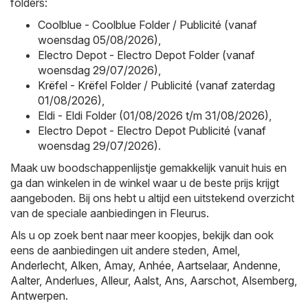
folders:
Coolblue - Coolblue Folder / Publicité (vanaf
woensdag 05/08/2026)
,
Electro Depot - Electro Depot Folder (vanaf
woensdag 29/07/2026)
,
Krëfel - Krëfel Folder / Publicité (vanaf zaterdag
01/08/2026)
,
Eldi - Eldi Folder (01/08/2026 t/m 31/08/2026)
,
Electro Depot - Electro Depot Publicité (vanaf
woensdag 29/07/2026)
.
Maak uw boodschappenlijstje gemakkelijk vanuit huis en
ga dan winkelen in de winkel waar u de beste prijs krijgt
aangeboden. Bij ons hebt u altijd een uitstekend overzicht
van de speciale aanbiedingen in Fleurus.
Als u op zoek bent naar meer koopjes, bekijk dan ook
eens de aanbiedingen uit andere steden,
Amel
,
Anderlecht
,
Alken
,
Amay
,
Anhée
,
Aartselaar
,
Andenne
,
Aalter
,
Anderlues
,
Alleur
,
Aalst
,
Ans
,
Aarschot
,
Alsemberg
,
Antwerpen
.