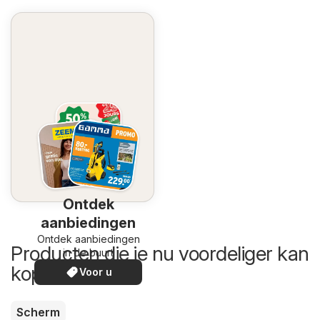
Ontdek
aanbiedingen
Ontdek aanbiedingen
Producten die je nu voordeliger kan
in de buurt
kopen
Voor u
Scherm