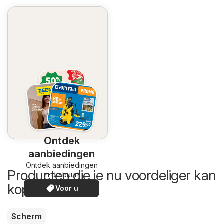
Ontdek
aanbiedingen
Ontdek aanbiedingen
Producten die je nu voordeliger kan
in de buurt
kopen
Voor u
Scherm