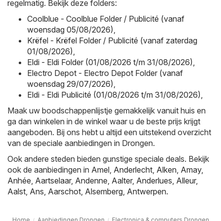
regelmatig. Bekijk deze folders:
Coolblue - Coolblue Folder / Publicité (vanaf
woensdag 05/08/2026)
,
Krëfel - Krëfel Folder / Publicité (vanaf zaterdag
01/08/2026)
,
Eldi - Eldi Folder (01/08/2026 t/m 31/08/2026)
,
Electro Depot - Electro Depot Folder (vanaf
woensdag 29/07/2026)
,
Eldi - Eldi Publicité (01/08/2026 t/m 31/08/2026)
,
Maak uw boodschappenlijstje gemakkelijk vanuit huis en
ga dan winkelen in de winkel waar u de beste prijs krijgt
aangeboden. Bij ons hebt u altijd een uitstekend overzicht
van de speciale aanbiedingen in Drongen.
Ook andere steden bieden gunstige speciale deals. Bekijk
ook de aanbiedingen in
Amel
,
Anderlecht
,
Alken
,
Amay
,
Anhée
,
Aartselaar
,
Andenne
,
Aalter
,
Anderlues
,
Alleur
,
Aalst
,
Ans
,
Aarschot
,
Alsemberg
,
Antwerpen
.
Home
Aanbiedingen Drongen
Electronica & computers Drongen