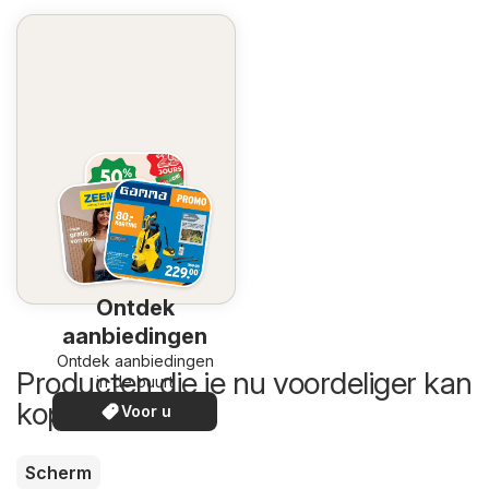
Ontdek
aanbiedingen
Ontdek aanbiedingen
Producten die je nu voordeliger kan
in de buurt
kopen
Voor u
Scherm