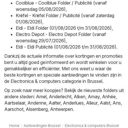
Coolblue - Coolblue Folder / Publicité (vanaf
woensdag 05/08/2026)
,
Krëfel - Krëfel Folder / Publicité (vanaf zaterdag
01/08/2026)
,
Eldi - Eldi Folder (01/08/2026 t/m 31/08/2026)
,
Electro Depot - Electro Depot Folder (vanaf
woensdag 29/07/2026)
,
Eldi - Eldi Publicité (01/08/2026 t/m 31/08/2026)
.
Dankzij de actuele informatie over kortingen en promoties
bent u altijd goed geïnformeerd en wordt winkelen voor u
gemakkelijker en efficiënter. Met ons weet u waar de
beste kortingen en speciale aanbiedingen te vinden zijn in
de Electronica & computers categorie in Brussel.
Op zoek naar meer koopjes? Bekijk de nieuwste folders uit
andere steden:
Amel
,
Anderlecht
,
Alken
,
Amay
,
Anhée
,
Aartselaar
,
Andenne
,
Aalter
,
Anderlues
,
Alleur
,
Aalst
,
Ans
,
Aarschot
,
Alsemberg
,
Antwerpen
.
Home
Aanbiedingen Brussel
Electronica & computers Brussel