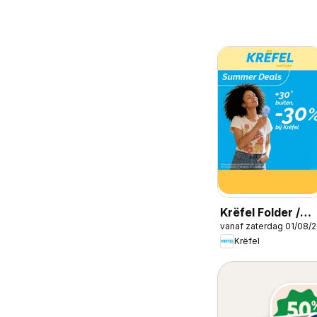
Krëfel Folder /
vanaf zaterdag 01/08/
Publicité
Krëfel