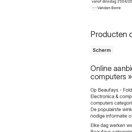
vanaf dinsdag 21/04/2
Folder
Vanden Borre
Producten d
Scherm
Online aanbi
computers »
Op
Beaufays - Fol
Electronica & comp
computers categorie
De populairste winke
nodige informatie o
Elke dag werken we 
Beaufays categorie 