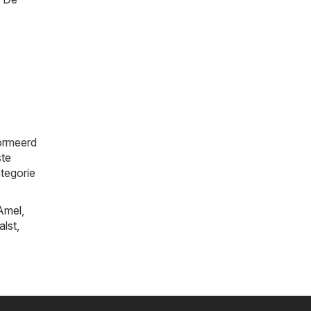
formeerd
ste
ategorie
Amel
,
alst
,