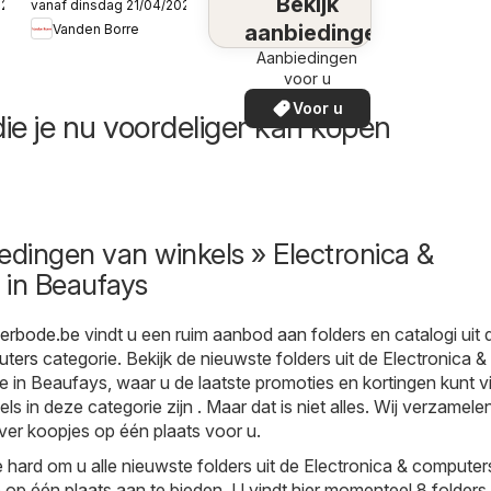
Bekijk
026
vanaf dinsdag 21/04/2026
Publicité
aanbiedingen
Vanden Borre
Aanbiedingen
voor u
Voor u
ie je nu voordeliger kan kopen
edingen van winkels » Electronica &
 in Beaufays
derbode.be
vindt u een ruim aanbod aan folders en catalogi uit 
uters
categorie. Bekijk de nieuwste folders uit de Electronica &
 in Beaufays, waar u de laatste promoties en kortingen kunt v
ls in deze categorie zijn . Maar dat is niet alles. Wij verzamelen
ver koopjes op één plaats voor u.
hard om u alle nieuwste folders uit de Electronica & computer
op één plaats aan te bieden. U vindt hier momenteel 8 folders