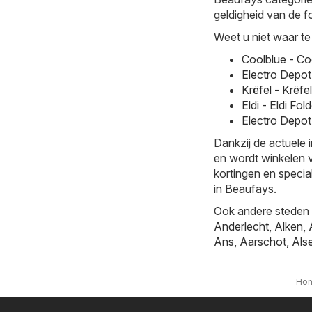
geldigheid van de fo
Weet u niet waar te
Coolblue - Co
Electro Depot
Krëfel - Krëfe
Eldi - Eldi F
Electro Depot
Dankzij de actuele 
en wordt winkelen v
kortingen en specia
in Beaufays.
Ook andere steden b
Anderlecht
,
Alken
,
Ans
,
Aarschot
,
Als
Ho