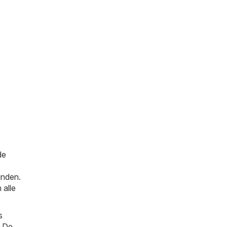
de
inden.
 alle
s
. De