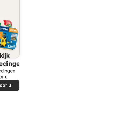
kijk
edingen
edingen
or u
oor u