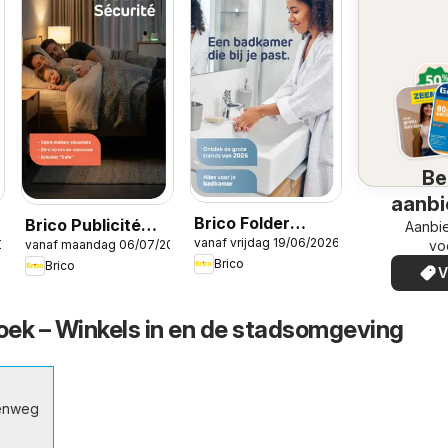
Be
aanbi
Brico Folder
Brico Publicité
Aanbi
vanaf vrijdag 19/06/2026
026
vanaf maandag 06/07/2026
Badkamermagazine
vo
ine
Sécurité
Brico
Brico
V
roek – Winkels in en de stadsomgeving
enweg