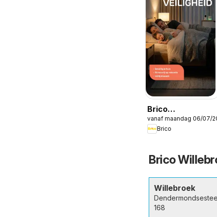
Brico
vanaf maandag 06/07/2
Veiligheidsmagaz
Brico
Brico Willeb
Willebroek
Dendermondseste
168