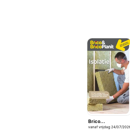
Brico
vanaf vrijdag 24/07/202
isolatiecatalogus