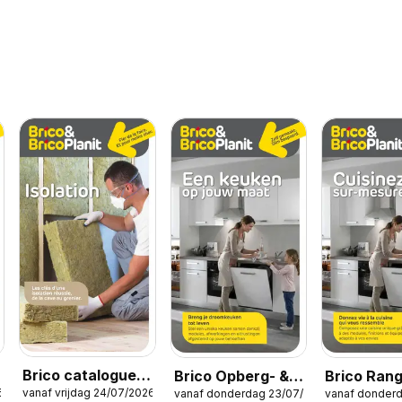
Brico catalogue
Brico Opberg- &
Brico Ran
6
vanaf vrijdag 24/07/2026
vanaf donderdag 23/07/2026
vanaf donder
isolation
keukencatalogus
& cuisines