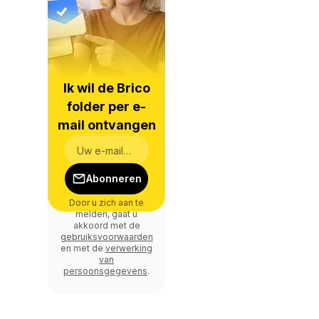
Ik wil de Brico
folder per e-
mail ontvangen
Abonneren
Door u zich aan te
melden, gaat u
akkoord met de
gebruiksvoorwaarden
en met de
verwerking
van
persoonsgegevens
.