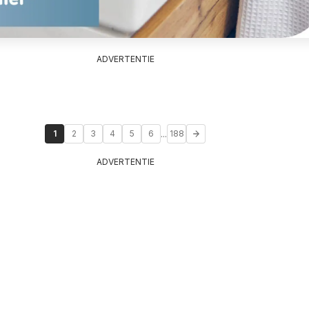
ADVERTENTIE
...
1
2
3
4
5
6
188
ADVERTENTIE