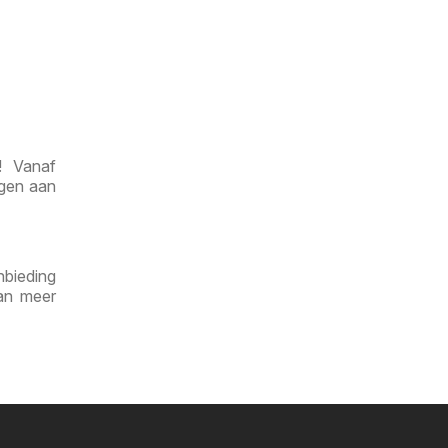
! Vanaf
ngen aan
nbieding
dan meer