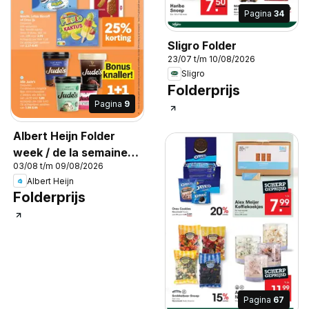
Pagina
34
Sligro Folder
23/07 t/m 10/08/2026
Sligro
Folderprijs
Pagina
9
Albert Heijn Folder
week / de la semaine
03/08 t/m 09/08/2026
32
Albert Heijn
Folderprijs
Pagina
67