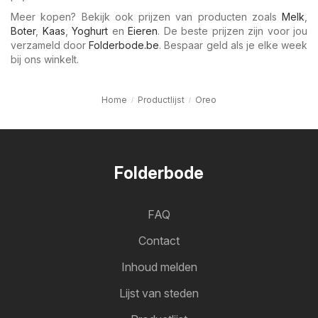
Meer kopen? Bekijk ook prijzen van producten zoals
Melk
,
Boter
,
Kaas
,
Yoghurt
en
Eieren
. De beste prijzen zijn voor jou
verzameld door
Folderbode.be
. Bespaar geld als je elke week
bij ons winkelt.
Home
Productlijst
Oreo
Folderbode
FAQ
Contact
Inhoud melden
Lijst van steden