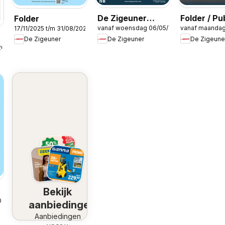
De Zigeuner
Folder / Pu
Folder
vanaf woensdag 06/05/2026
vanaf maandag
17/11/2025 t/m 31/08/2026
Folder / Publicité
De Zigeuner
De Zigeune
De Zigeuner
2026
Bekijk
025
aanbiedingen
Aanbiedingen