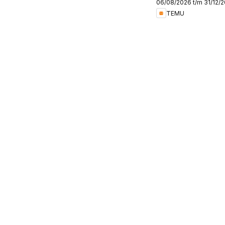
06/08/2026 t/m 31/12/
Belgium
TEMU