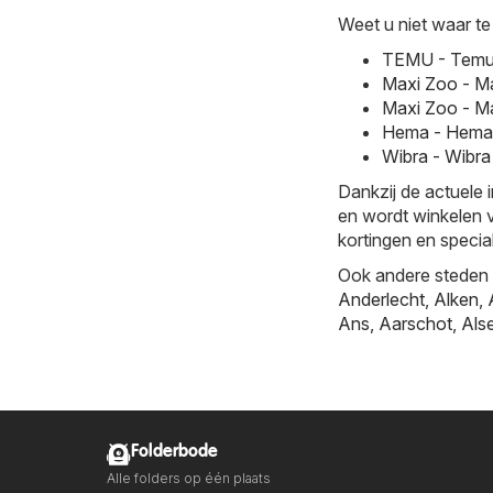
Weet u niet waar te
TEMU - Temu 
Maxi Zoo - M
Maxi Zoo - Ma
Hema - Hema 
Wibra - Wibr
Dankzij de actuele 
en wordt winkelen v
kortingen en specia
Ook andere steden b
Anderlecht
,
Alken
,
Ans
,
Aarschot
,
Als
Folderbode
Alle folders op één plaats