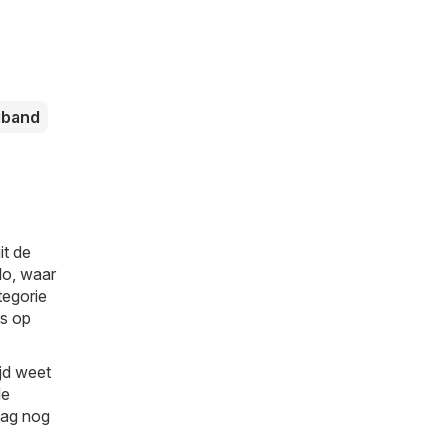
iband
it de
lo, waar
tegorie
es op
ijd weet
de
daag nog