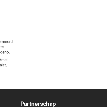
formeerd
ste
derlo.
Amel
,
alst
,
Partnerschap