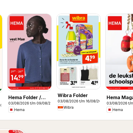
Wibra Folder
Hema Folder /
Hema Maga
03/08/2026 t/m 16/08/2026
03/08/2026 t/m 09/08/2026
03/08/2026 t/
Publicité
2026
Wibra
Hema
Hema