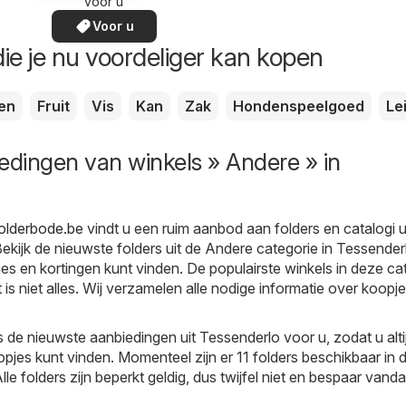
voor u
Voor u
ie je nu voordeliger kan kopen
en
Fruit
Vis
Kan
Zak
Hondenspeelgoed
Le
edingen van winkels » Andere » in
olderbode.be
vindt u een ruim aanbod aan folders en catalogi u
ekijk de nieuwste folders uit de Andere categorie in Tessender
ies en kortingen kunt vinden. De populairste winkels in deze ca
 is niet alles. Wij verzamelen alle nodige informatie over koopj
s de nieuwste aanbiedingen uit Tessenderlo voor u, zodat u alt
pjes kunt vinden. Momenteel zijn er 11 folders beschikbaar in 
le folders zijn beperkt geldig, dus twijfel niet en bespaar van