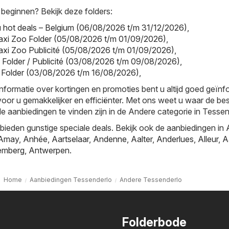
 beginnen? Bekijk deze folders:
hot deals – Belgium (06/08/2026 t/m 31/12/2026)
,
axi Zoo Folder (05/08/2026 t/m 01/09/2026)
,
xi Zoo Publicité (05/08/2026 t/m 01/09/2026)
,
Folder / Publicité (03/08/2026 t/m 09/08/2026)
,
a Folder (03/08/2026 t/m 16/08/2026)
,
informatie over kortingen en promoties bent u altijd goed geïn
oor u gemakkelijker en efficiënter. Met ons weet u waar de be
le aanbiedingen te vinden zijn in de Andere categorie in Tessen
ieden gunstige speciale deals. Bekijk ook de aanbiedingen in
Amay
,
Anhée
,
Aartselaar
,
Andenne
,
Aalter
,
Anderlues
,
Alleur
,
A
emberg
,
Antwerpen
.
Home
Aanbiedingen Tessenderlo
Andere Tessenderlo
Folderbode