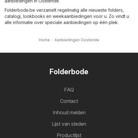
aanbiedingen in Oostende.
Folderbode.be verzamelt regelmatig alle nieuwste folders,
catalogi, lookbooks en weekaanbiedingen voor u. Zo vindt u
alle informatie over speciale aanbiedingen op één plek.
Home
Aanbiedingen Oostende
Folderbode
FAQ
Contact
Inhoud melden
Lijst van steden
Productlijst