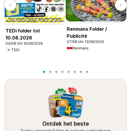
Renmans Folder /
TEDi folder tot
Publicité
10.08.2026
07/08 t/m 13/08/2026
04/08 t/m 10/08/2026
D
Renmans
TEDi
0
Ontdek het beste
Zoekt u inspiratie? Volg de actuele aanbiedingen