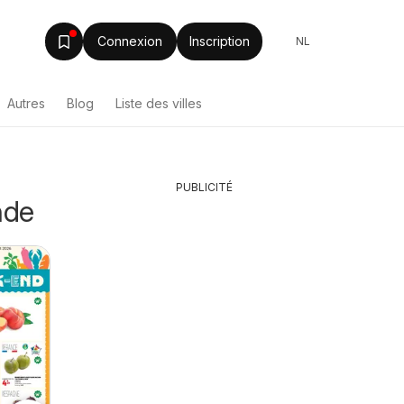
Connexion
Inscription
NL
Autres
Blog
Liste des villes
PUBLICITÉ
nde
Delhaize
06/08/2026
semaine
Auchan Les bons
Delhaiz