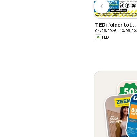
TEDi folder tot
04/08/2026 - 10/08/20
10.08.2026
TEDi