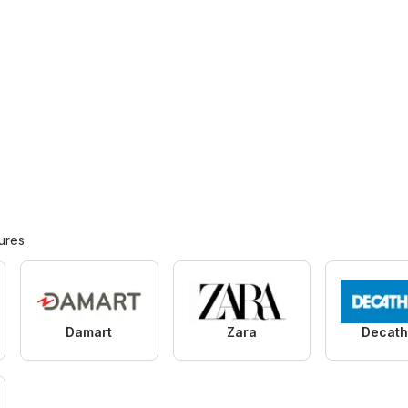
ures
Damart
Zara
Decath