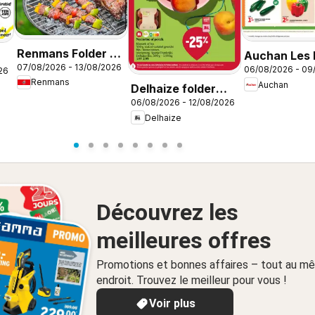
Renmans Folder /
Auchan Les 
07/08/2026 - 13/08/2026
Publicité
06/08/2026 - 09
26
plans du we
Renmans
Auchan
Delhaize folder
dans votre h
06/08/2026 - 12/08/2026
week 32
Delhaize
Découvrez les
meilleures offres
Promotions et bonnes affaires – tout au m
endroit. Trouvez le meilleur pour vous !
Voir plus