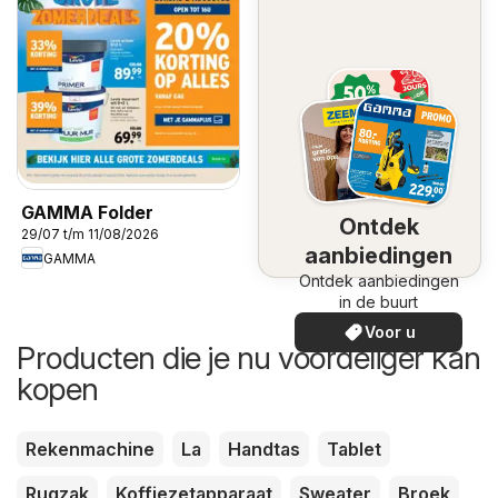
GAMMA Folder
Ontdek
29/07 t/m 11/08/2026
aanbiedingen
GAMMA
Ontdek aanbiedingen
in de buurt
Voor u
Producten die je nu voordeliger kan
kopen
Rekenmachine
La
Handtas
Tablet
Rugzak
Koffiezetapparaat
Sweater
Broek