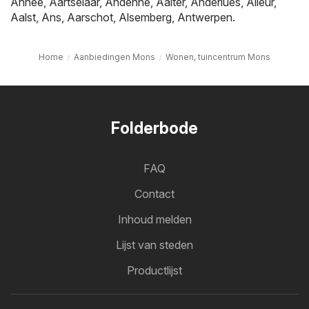
Anhée
,
Aartselaar
,
Andenne
,
Aalter
,
Anderlues
,
Alleur
,
Aalst
,
Ans
,
Aarschot
,
Alsemberg
,
Antwerpen
.
Home
Aanbiedingen Mons
Wonen, tuincentrum Mons
Folderbode
FAQ
Contact
Inhoud melden
Lijst van steden
Productlijst