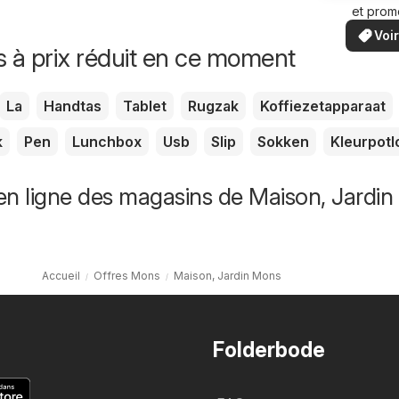
et prom
proxi
spécia
Voir
s à prix réduit en ce moment
La
Handtas
Tablet
Rugzak
Koffiezetapparaat
k
Pen
Lunchbox
Usb
Slip
Sokken
Kleurpot
n ligne des magasins de Maison, Jardin
Accueil
Offres Mons
Maison, Jardin Mons
Folderbode