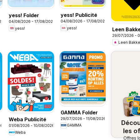
yess! Publicité
yess! Folder
04/08/2026 - 17/08/2026
26
04/08/2026 - 17/08/2026
yess!
yess!
Leen Bakk
29/07/2026 - 
Folder / Pu
Leen Bakke
GAMMA Folder
29/07/2026 - 11/08/2026
Weba Publicité
Décou
GAMMA
26
01/08/2026 - 10/08/2026
les o
Weba
Offres l
à