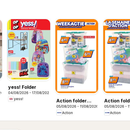
yess! Folder
26
04/08/2026 - 17/08/2026
yess!
Action folder
Action fold
05/08/2026 - 11/08/2026
05/08/2026 - 1
week 32
semaine 3
Action
Action