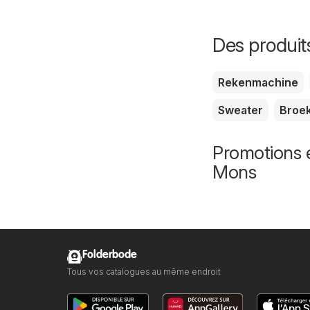
Des produit
Rekenmachine
Sweater
Broe
Promotions e
Mons
Folderbode
Tous vos catalogues au même endroit