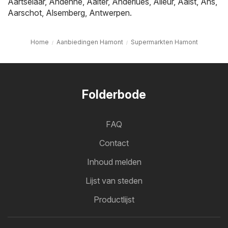
Aartselaar
,
Andenne
,
Aalter
,
Anderlues
,
Alleur
,
Aalst
,
Ans
,
Aarschot
,
Alsemberg
,
Antwerpen
.
Home
Aanbiedingen Hamont
Supermarkten Hamont
Folderbode
FAQ
Contact
Inhoud melden
Lijst van steden
Productlijst