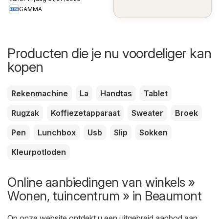
GAMMA
Producten die je nu voordeliger kan
kopen
Rekenmachine
La
Handtas
Tablet
Rugzak
Koffiezetapparaat
Sweater
Broek
Pen
Lunchbox
Usb
Slip
Sokken
Kleurpotloden
Online aanbiedingen van winkels »
Wonen, tuincentrum » in Beaumont
Op onze website ontdekt u een uitgebreid aanbod aan