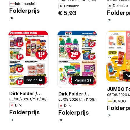
week 32
DE L'OCÉAN
Intermarché
Delhaize
Delhaize
OCEAN FLAKES
Folderprijs
Folderpr
€ 5,93
IN SAUS, AU
CABILLAUD •
MET
KABELJAUW AU
SAUMON • MET
ZALM AU
CARRELET •
MET SCHOL AU
COLIN • MET
Pa
KOOLVIS
Pagina
14
Pagina
21
JUMBO Fo
Dirk Folder /
Dirk Folder /
05/08/2026 t
Publicité
05/08/2026 t/m 11/08/2026
2026
05/08/2026 t/m 11/08/2026
Publicité
Publicité
JUMBO
Dirk
Dirk
Folderpr
Folderprijs
Folderprijs