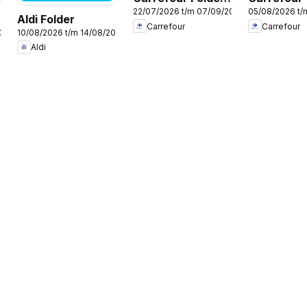
22/07/2026 t/m 07/09/2026
05/08/2026 t/
Vlotte Start
week 32
Aldi Folder
Carrefour
Carrefour
2026
10/08/2026 t/m 14/08/2026
Aldi