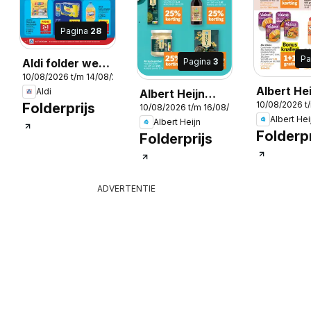
Pagina
28
Pa
Pagina
3
Aldi folder week
2026
10/08/2026 t/m 14/08/2026
33
Albert Hei
Aldi
Albert Heijn
10/08/2026 t
Folderprijs
Folder we
10/08/2026 t/m 16/08/2026
Folder week /
Albert Hei
Albert Heijn
de la sem
de la semaine
Folderpr
Folderprijs
33
33
ADVERTENTIE