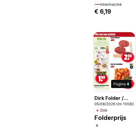
Intermarché
Warme saus in
€ 6,19
bokaal
Pagina
4
Dirk Folder /
05/08/2026 t/m 11/08/
Publicité
Dirk
Folderprijs