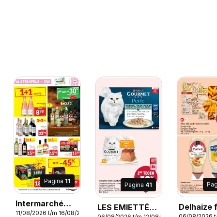
Pagina
11
Pa
Pagina
41
Intermarché
Delhaize 
LES EMIETTÉS
11/08/2026 t/m 16/08/2026
2026
folder week 33
06/08/2026 t
06/08/2026 t/m 12/08/2026