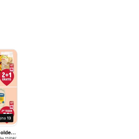
gina
13
folder
/m 12/08/2026