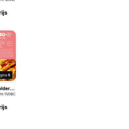
ijs
gina
5
lder /
/m 11/08/2026
ijs