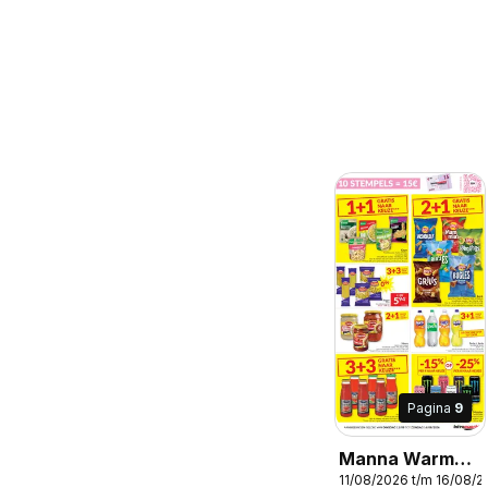
Pagina
9
Manna Warme
11/08/2026 t/m 16/08/
saus, Manna