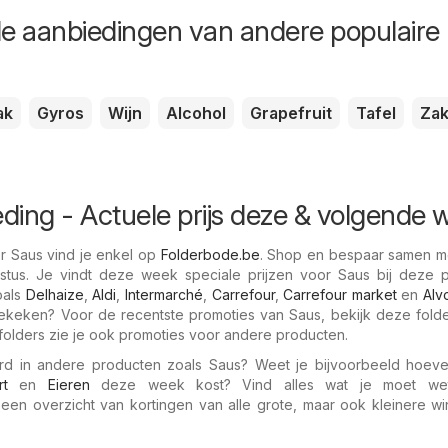
de aanbiedingen van andere populaire
ak
Gyros
Wijn
Alcohol
Grapefruit
Tafel
Za
ding - Actuele prijs deze & volgende 
r Saus vind je enkel op
Folderbode.be
. Shop en bespaar samen me
us. Je vindt deze week speciale prijzen voor Saus bij deze p
oals
Delhaize
,
Aldi
,
Intermarché
,
Carrefour
,
Carrefour market
en
Alv
bekeken? Voor de recentste promoties van Saus, bekijk deze folde
folders zie je ook promoties voor andere producten.
erd in andere producten zoals Saus? Weet je bijvoorbeeld hoev
rt
en
Eieren
deze week kost? Vind alles wat je moet we
g een overzicht van kortingen van alle grote, maar ook kleinere w