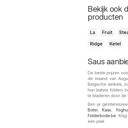
Bekijk ook 
producten
La
Fruit
Ste
Ridge
Ketel
Saus aanbie
De beste prijzen voo
de maand van August
Belgische winkels, z
hun laatste folders 
te bladeren door de 
Ben je geïnteresse
Boter
,
Kaas
,
Yoghu
Folderbode.be
. Krij
één plek.