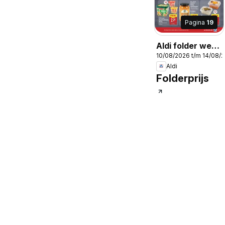
Pagina
19
Aldi folder week
10/08/2026 t/m 14/08/
33
Aldi
Folderprijs