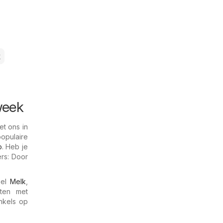
k
week
t ons in
opulaire
o
. Heb je
rs: Door
eel
Melk
,
ten met
inkels op