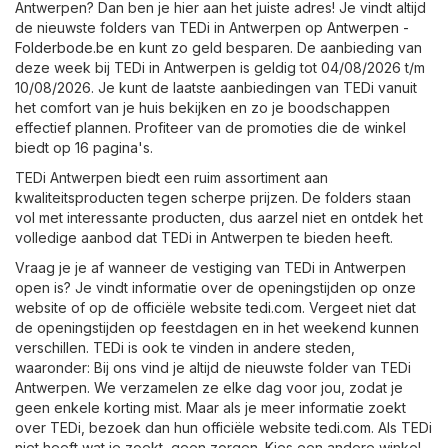
Antwerpen? Dan ben je hier aan het juiste adres! Je vindt altijd
de nieuwste folders van TEDi in Antwerpen op
Antwerpen -
Folderbode.be
en kunt zo geld besparen. De aanbieding van
deze week bij TEDi in Antwerpen is geldig tot 04/08/2026 t/m
10/08/2026. Je kunt de laatste aanbiedingen van TEDi vanuit
het comfort van je huis bekijken en zo je boodschappen
effectief plannen. Profiteer van de promoties die de winkel
biedt op 16 pagina's.
TEDi Antwerpen biedt een ruim assortiment aan
kwaliteitsproducten tegen scherpe prijzen. De folders staan
vol met interessante producten, dus aarzel niet en ontdek het
volledige aanbod dat TEDi in Antwerpen te bieden heeft.
Vraag je je af wanneer de vestiging van TEDi in Antwerpen
open is? Je vindt informatie over de openingstijden op onze
website of op de officiële website
tedi.com
. Vergeet niet dat
de openingstijden op feestdagen en in het weekend kunnen
verschillen. TEDi is ook te vinden in andere steden,
waaronder: Bij ons vind je altijd de nieuwste folder van TEDi
Antwerpen. We verzamelen ze elke dag voor jou, zodat je
geen enkele korting mist. Maar als je meer informatie zoekt
over TEDi, bezoek dan hun officiële website
tedi.com
. Als TEDi
niet heeft wat je zoekt, geen zorgen. Kies een andere winkel