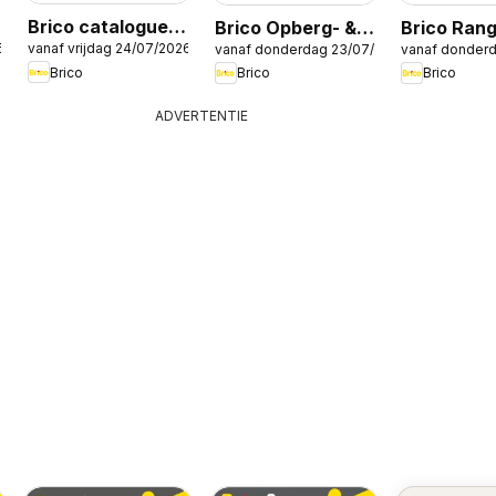
Brico catalogue
Brico Opberg- &
Brico Ran
6
vanaf vrijdag 24/07/2026
vanaf donderdag 23/07/2026
vanaf donder
isolation
keukencatalogus
& cuisines
Brico
Brico
Brico
ADVERTENTIE