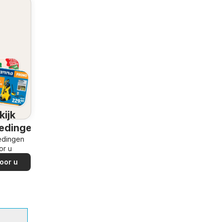
kijk
edingen
edingen
or u
oor u