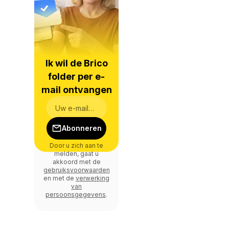
Ik wil de Brico
folder per e-
mail ontvangen
Abonneren
Door u zich aan te
melden, gaat u
akkoord met de
gebruiksvoorwaarden
en met de
verwerking
van
persoonsgegevens
.