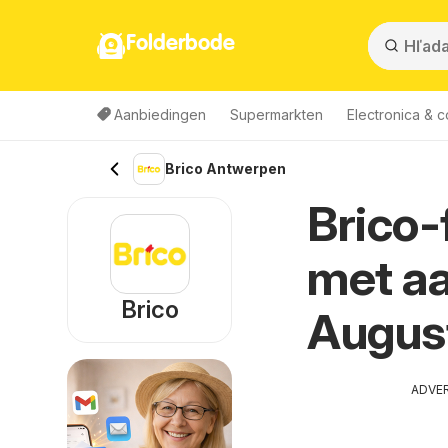
Folderbode
Aanbiedingen
Supermarkten
Electronica & 
Brico Antwerpen
Brico-
met aa
Brico
Augus
ADVE