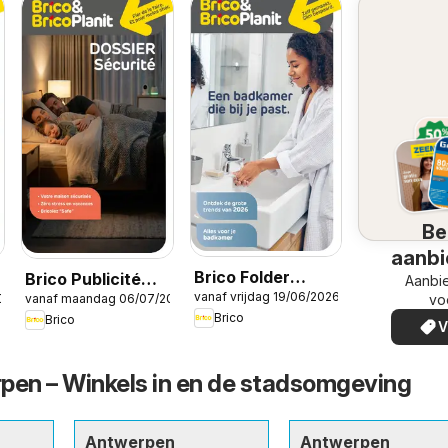
Be
aanbi
Brico Folder
Brico Publicité
Aanbi
vanaf vrijdag 19/06/2026
026
vanaf maandag 06/07/2026
Badkamermagazine
vo
ine
Sécurité
Brico
Brico
V
pen – Winkels in en de stadsomgeving
Antwerpen
Antwerpen