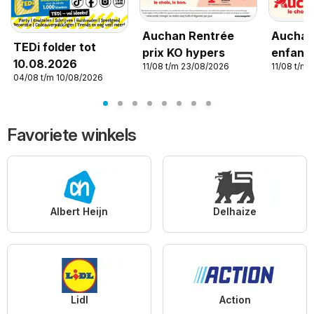
Auchan Rentrée
Auchan
TEDi folder tot
prix KO hypers
enfants
10.08.2026
11/08 t/m 23/08/2026
11/08 t/m
04/08 t/m 10/08/2026
Favoriete winkels
Albert Heijn
Delhaize
Lidl
Action