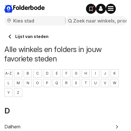
Folderbode
Lijst van steden
Alle winkels en folders in jouw
favoriete steden
A-Z
A
B
C
D
E
F
G
H
I
J
K
L
M
N
O
P
Q
R
S
T
U
V
W
Y
Z
D
Dalhem