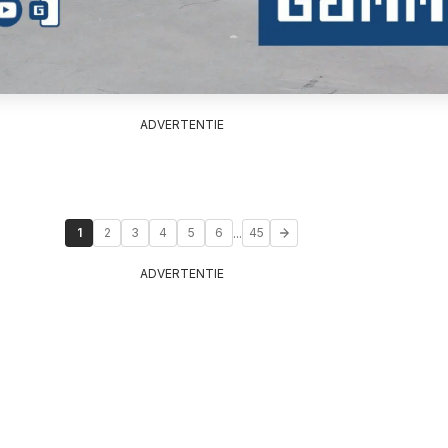
ADVERTENTIE
...
1
2
3
4
5
6
45
ADVERTENTIE