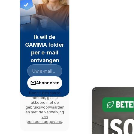
Ik wil de
GAMMA folder
per e-mail
ontvangen
Abonneren
Door u zich aan te
melden, gaat u
akkoord met de
gebruiksvoorwaarden
en met de
verwerking
van
persoonsgegevens
.