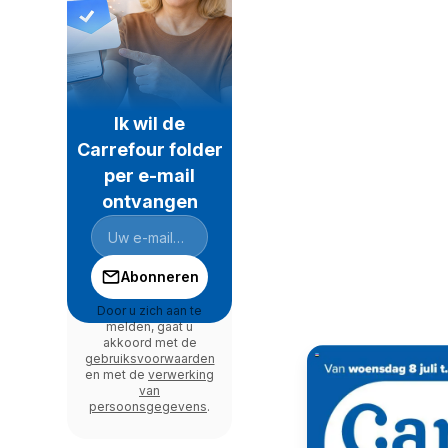
Ik wil de
Carrefour folder
per e-mail
ontvangen
Abonneren
Door u zich aan te
melden, gaat u
akkoord met de
gebruiksvoorwaarden
en met de
verwerking
van
persoonsgegevens
.