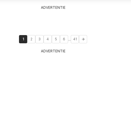
ADVERTENTIE
...
1
2
3
4
5
6
41
ADVERTENTIE