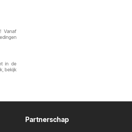
r! Vanaf
iedingen
nt in de
, bekijk
Partnerschap