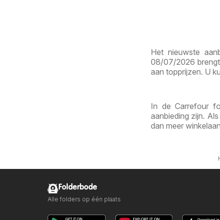
Het nieuwste aanb
08/07/2026 brengt 
aan topprijzen. U ku
In de Carrefour f
aanbieding zijn. Al
dan meer winkelaan
Folderbode
Alle folders op één plaats