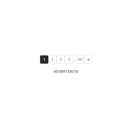
...
1
2
3
4
49
ADVERTENTIE