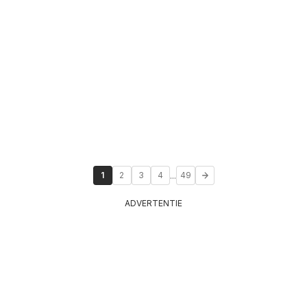
...
1
2
3
4
49
ADVERTENTIE