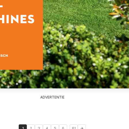
ADVERTENTIE
...
1
2
3
4
5
6
61