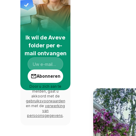
Ik wil de Aveve
folder per e-
mail ontvangen
Abonneren
Door u zich aan te
melden, gaat u
akkoord met de
gebruiksvoorwaarden
en met de
verwerking
van
persoonsgegevens
.