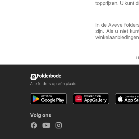
topprijzen. U kunt d
In de Aveve folders
zijn. Als u niet k
winkelaanbiedingen
H
Folderbode
Alle folders op één plaats
Volg ons