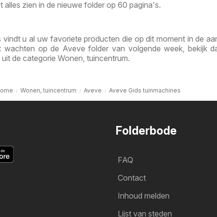
it alles zien in de nieuwe folder op 60 pagina's.
 vindt u al uw favoriete producten die op dit moment in de aa
unt wachten op de Aveve folder van volgende week, bekijk 
 uit de categorie Wonen, tuincentrum.
ome
Wonen, tuincentrum
Aveve
Aveve Gids tuinmachines
Folderbode
FAQ
Contact
Inhoud melden
Lijst van steden